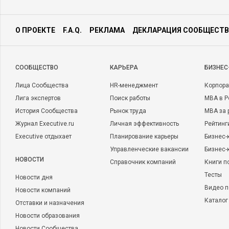
О ПРОЕКТЕ
F.A.Q.
РЕКЛАМА
ДЕКЛАРАЦИЯ СООБЩЕСТВ
CООБЩЕСТВО
КАРЬЕРА
БИЗНЕС
Лица Сообщества
HR-менеджмент
Корпора
Лига экспертов
Поиск работы
MBA в Р
История Сообщества
Рынок труда
MBA за 
Журнал Executive.ru
Личная эффективность
Рейтинг
Executive отдыхает
Планирование карьеры
Бизнес-
Управленческие вакансии
Бизнес-
НОВОСТИ
Справочник компаний
Книги п
Тесты
Новости дня
Видео п
Новости компаний
Каталог
Отставки и назначения
Новости образования
Новости Сообщества