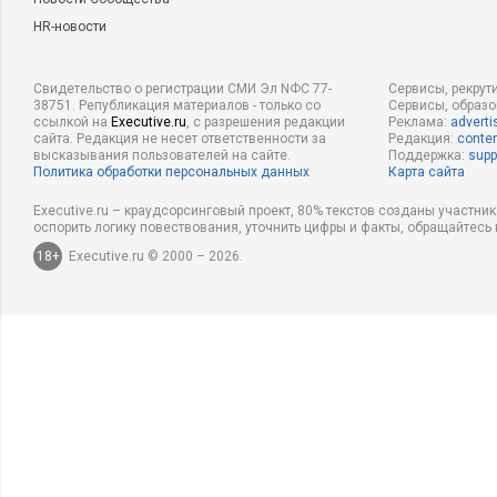
HR-новости
Свидетельство о регистрации СМИ Эл NФС 77-
Сервисы, рекрут
38751. Републикация материалов - только со
Сервисы, образ
ссылкой на
Executive.ru
, с разрешения редакции
Реклама:
adverti
сайта. Редакция не несет ответственности за
Редакция:
conten
высказывания пользователей на сайте.
Поддержка:
supp
Политика обработки персональных данных
Карта сайта
Executive.ru – краудсорсинговый проект, 80% текстов созданы участни
оспорить логику повествования, уточнить цифры и факты, обращайтесь 
18+
Executive.ru © 2000 – 2026.