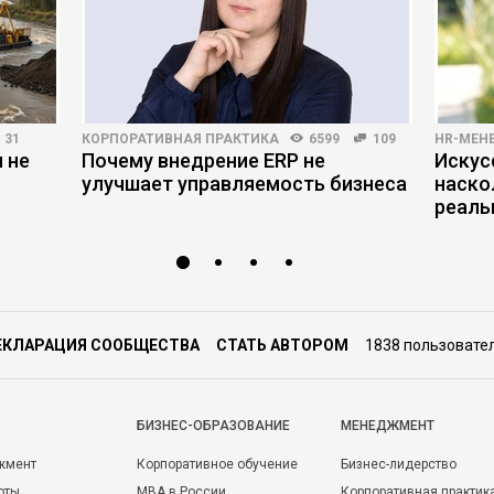
31
КОРПОРАТИВНАЯ ПРАКТИКА
6599
109
HR-МЕН
 не
Почему внедрение ERP не
Искус
улучшает управляемость бизнеса
наско
реаль
ЕКЛАРАЦИЯ СООБЩЕСТВА
СТАТЬ АВТОРОМ
1838 пользовате
БИЗНЕС-ОБРАЗОВАНИЕ
МЕНЕДЖМЕНТ
жмент
Корпоративное обучение
Бизнес-лидерство
оты
MBA в России
Корпоративная практик