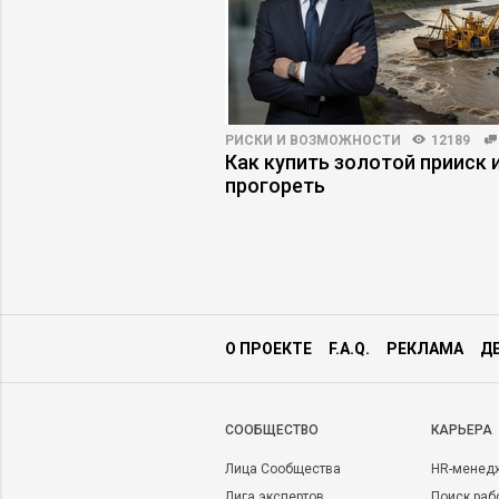
ВНОСТЬ
4360
18
РИСКИ И ВОЗМОЖНОСТИ
12189
как синдром
Как купить золотой прииск и
мешает управлять
прогореть
О ПРОЕКТЕ
F.A.Q.
РЕКЛАМА
Д
CООБЩЕСТВО
КАРЬЕРА
Лица Сообщества
HR-менед
Лига экспертов
Поиск раб