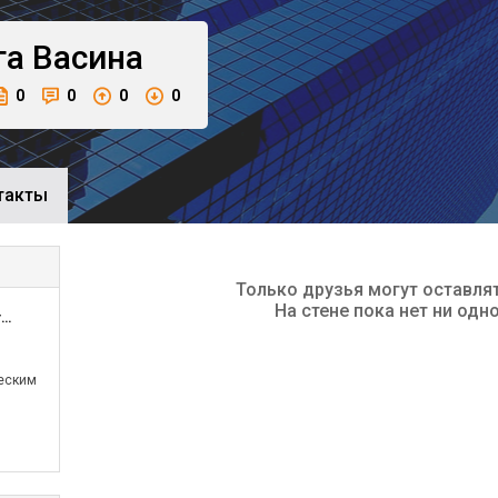
га
Васина
0
0
0
0
такты
Только друзья могут оставля
На стене пока нет ни одн
ЗАО КБ Ситибанк Филиал в Санкт-Петербурге
еским