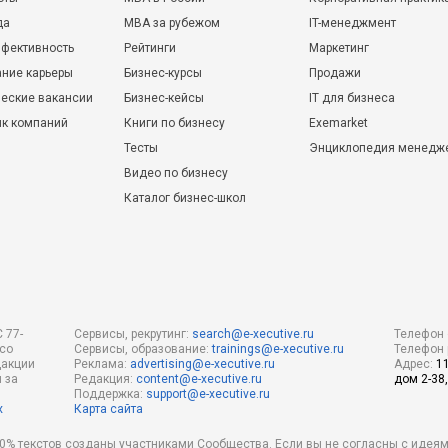
да
MBA за рубежом
IT-менеджмент
фективность
Рейтинги
Маркетинг
ние карьеры
Бизнес-курсы
Продажи
еские вакансии
Бизнес-кейсы
IT для бизнеса
ик компаний
Книги по бизнесу
Exemarket
Тесты
Энциклопедия менедж
Видео по бизнесу
Каталог бизнес-школ
 77-
Сервисы, рекрутинг:
search@e-xecutive.ru
Телефон 
 со
Сервисы, образование:
trainings@e-xecutive.ru
Телефон 
дакции
Реклама:
advertising@e-xecutive.ru
Адрес:
1
 за
Редакция:
content@e-xecutive.ru
дом 2-38,
Поддержка:
support@e-xecutive.ru
х
Карта сайта
 80% текстов созданы участниками Сообщества. Если вы не согласны с идеям