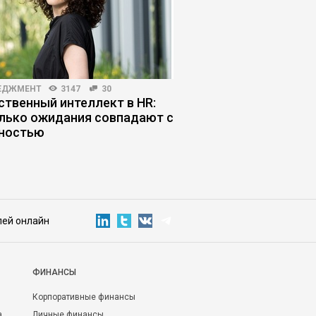
ЕДЖМЕНТ
3147
30
КОРПОРАТИВНАЯ ПРАКТИКА
ственный интеллект в HR:
Как построить бизне
лько ожидания совпадают с
работает сам
ностью
лей онлайн
ФИНАНСЫ
Корпоративные финансы
а
Личные финансы