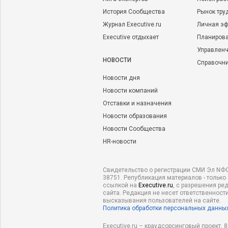
История Сообщества
Рынок тру
Журнал Executive.ru
Личная эф
Executive отдыхает
Планирова
Управленч
НОВОСТИ
Справочн
Новости дня
Новости компаний
Отставки и назначения
Новости образования
Новости Сообщества
HR-новости
Свидетельство о регистрации СМИ Эл NФС
38751. Републикация материалов - только
ссылкой на
Executive.ru
, с разрешения ре
сайта. Редакция не несет ответственности
высказывания пользователей на сайте.
Политика обработки персональных данны
Executive.ru – краудсорсинговый проект,