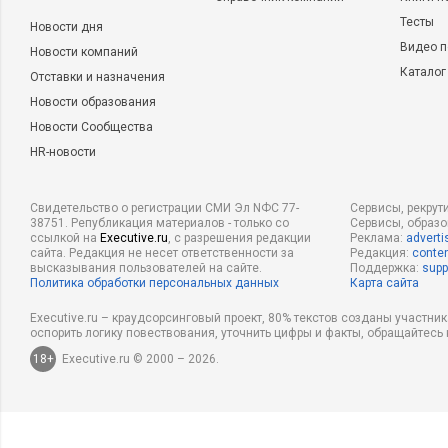
Тесты
Новости дня
Видео п
Новости компаний
Каталог
Отставки и назначения
Новости образования
Новости Сообщества
HR-новости
Свидетельство о регистрации СМИ Эл NФС 77-
Сервисы, рекрут
38751. Републикация материалов - только со
Сервисы, образ
ссылкой на
Executive.ru
, с разрешения редакции
Реклама:
adverti
сайта. Редакция не несет ответственности за
Редакция:
conten
высказывания пользователей на сайте.
Поддержка:
supp
Политика обработки персональных данных
Карта сайта
Executive.ru – краудсорсинговый проект, 80% текстов созданы участни
оспорить логику повествования, уточнить цифры и факты, обращайтесь 
18+
Executive.ru © 2000 – 2026.