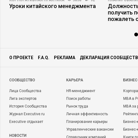
КОРПОРАТИВНАЯ ПРАКТИКА
5858
92
ПЛАНИРОВАНИ
Уроки китайского менеджмента
Должность
получить п
пожалеть 
О ПРОЕКТЕ
F.A.Q.
РЕКЛАМА
ДЕКЛАРАЦИЯ СООБЩЕСТВ
CООБЩЕСТВО
КАРЬЕРА
БИЗНЕС
Лица Сообщества
HR-менеджмент
Корпора
Лига экспертов
Поиск работы
MBA в Р
История Сообщества
Рынок труда
MBA за 
Журнал Executive.ru
Личная эффективность
Рейтинг
Executive отдыхает
Планирование карьеры
Бизнес-
Управленческие вакансии
Бизнес-
НОВОСТИ
Справочник компаний
Книги п