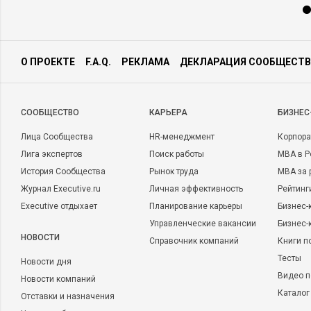
О ПРОЕКТЕ
F.A.Q.
РЕКЛАМА
ДЕКЛАРАЦИЯ СООБЩЕСТВ
CООБЩЕСТВО
КАРЬЕРА
БИЗНЕС
Лица Сообщества
HR-менеджмент
Корпора
Лига экспертов
Поиск работы
MBA в Р
История Сообщества
Рынок труда
MBA за 
Журнал Executive.ru
Личная эффективность
Рейтинг
Executive отдыхает
Планирование карьеры
Бизнес-
Управленческие вакансии
Бизнес-
НОВОСТИ
Справочник компаний
Книги п
Тесты
Новости дня
Видео п
Новости компаний
Каталог
Отставки и назначения