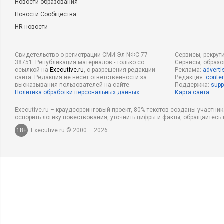
Новости образования
Новости Сообщества
HR-новости
Свидетельство о регистрации СМИ Эл NФС 77-
Сервисы, рекрут
38751. Републикация материалов - только со
Сервисы, образ
ссылкой на
Executive.ru
, с разрешения редакции
Реклама:
adverti
сайта. Редакция не несет ответственности за
Редакция:
conten
высказывания пользователей на сайте.
Поддержка:
supp
Политика обработки персональных данных
Карта сайта
Executive.ru – краудсорсинговый проект, 80% текстов созданы участни
оспорить логику повествования, уточнить цифры и факты, обращайтесь 
18+
Executive.ru © 2000 – 2026.