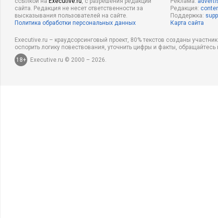
ссылкой на
Executive.ru
, с разрешения редакции
Реклама:
adverti
сайта. Редакция не несет ответственности за
Редакция:
conten
высказывания пользователей на сайте.
Поддержка:
supp
Политика обработки персональных данных
Карта сайта
Executive.ru – краудсорсинговый проект, 80% текстов созданы участни
оспорить логику повествования, уточнить цифры и факты, обращайтесь 
18+
Executive.ru © 2000 – 2026.