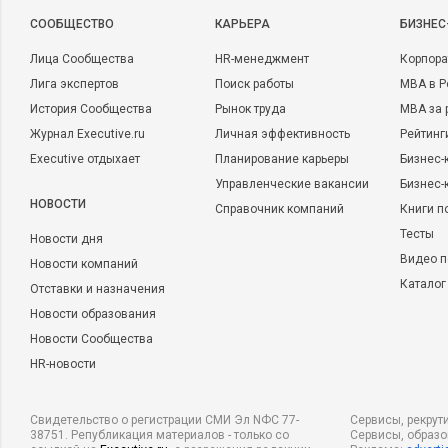
CООБЩЕСТВО
КАРЬЕРА
БИЗНЕС
Лица Сообщества
HR-менеджмент
Корпора
Лига экспертов
Поиск работы
MBA в Р
История Сообщества
Рынок труда
MBA за 
Журнал Executive.ru
Личная эффективность
Рейтинг
Executive отдыхает
Планирование карьеры
Бизнес-
Управленческие вакансии
Бизнес-
НОВОСТИ
Справочник компаний
Книги п
Тесты
Новости дня
Видео п
Новости компаний
Каталог
Отставки и назначения
Новости образования
Новости Сообщества
HR-новости
Свидетельство о регистрации СМИ Эл NФС 77-
Сервисы, рекрут
38751. Републикация материалов - только со
Сервисы, образ