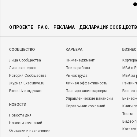
О ПРОЕКТЕ
F.A.Q.
РЕКЛАМА
ДЕКЛАРАЦИЯ СООБЩЕСТВ
CООБЩЕСТВО
КАРЬЕРА
БИЗНЕС
Лица Сообщества
HR-менеджмент
Корпора
Лига экспертов
Поиск работы
MBA в Р
История Сообщества
Рынок труда
MBA за 
Журнал Executive.ru
Личная эффективность
Рейтинг
Executive отдыхает
Планирование карьеры
Бизнес-
Управленческие вакансии
Бизнес-
НОВОСТИ
Справочник компаний
Книги п
Тесты
Новости дня
Видео п
Новости компаний
Каталог
Отставки и назначения