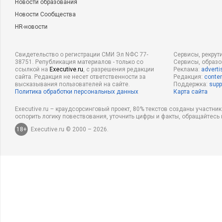
Новости образования
Новости Сообщества
HR-новости
Свидетельство о регистрации СМИ Эл NФС 77-
Сервисы, рекрут
38751. Републикация материалов - только со
Сервисы, образ
ссылкой на
Executive.ru
, с разрешения редакции
Реклама:
adverti
сайта. Редакция не несет ответственности за
Редакция:
conten
высказывания пользователей на сайте.
Поддержка:
supp
Политика обработки персональных данных
Карта сайта
Executive.ru – краудсорсинговый проект, 80% текстов созданы участни
оспорить логику повествования, уточнить цифры и факты, обращайтесь 
18+
Executive.ru © 2000 – 2026.