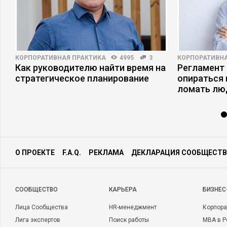
КОРПОРАТИВНАЯ ПРАКТИКА
4995
3
КОРПОРАТИВНА
Как руководителю найти время на
Регламент 
стратегическое планирование
опираться 
ломать лю
О ПРОЕКТЕ
F.A.Q.
РЕКЛАМА
ДЕКЛАРАЦИЯ СООБЩЕСТВ
CООБЩЕСТВО
КАРЬЕРА
БИЗНЕС
Лица Сообщества
HR-менеджмент
Корпора
Лига экспертов
Поиск работы
MBA в Р