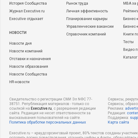
История Сообщества
Рынок труда
MBA за 
Журнал Executive.ru
Личная эффективность
Рейтинг
Executive отдыхает
Планирование карьеры
Бизнес-
Управленческие вакансии
Бизнес-
НОВОСТИ
Справочник компаний
Книги п
Тесты
Новости дня
Видео п
Новости компаний
Каталог
Отставки и назначения
Новости образования
Новости Сообщества
HR-новости
Свидетельство о регистрации СМИ Эл NФС 77-
Сервисы, рекрут
38751. Републикация материалов - только со
Сервисы, образ
ссылкой на
Executive.ru
, с разрешения редакции
Реклама:
adverti
сайта. Редакция не несет ответственности за
Редакция:
conten
высказывания пользователей на сайте.
Поддержка:
supp
Политика обработки персональных данных
Карта сайта
Executive.ru – краудсорсинговый проект, 80% текстов созданы участни
оспорить логику повествования, уточнить цифры и факты, обращайтесь 