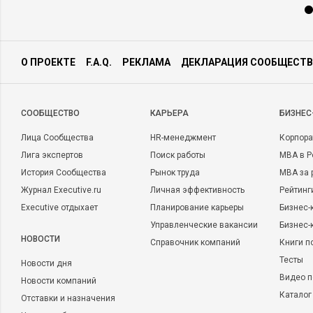
О ПРОЕКТЕ
F.A.Q.
РЕКЛАМА
ДЕКЛАРАЦИЯ СООБЩЕСТВ
CООБЩЕСТВО
КАРЬЕРА
БИЗНЕС
Лица Сообщества
HR-менеджмент
Корпора
Лига экспертов
Поиск работы
MBA в Р
История Сообщества
Рынок труда
MBA за 
Журнал Executive.ru
Личная эффективность
Рейтинг
Executive отдыхает
Планирование карьеры
Бизнес-
Управленческие вакансии
Бизнес-
НОВОСТИ
Справочник компаний
Книги п
Тесты
Новости дня
Видео п
Новости компаний
Каталог
Отставки и назначения