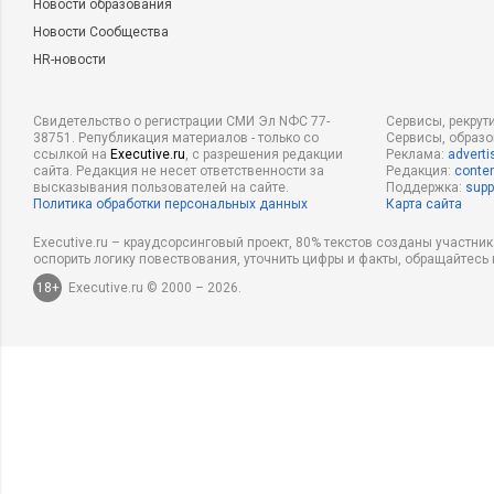
Новости образования
Новости Сообщества
HR-новости
Свидетельство о регистрации СМИ Эл NФС 77-
Сервисы, рекрут
38751. Републикация материалов - только со
Сервисы, образ
ссылкой на
Executive.ru
, с разрешения редакции
Реклама:
adverti
сайта. Редакция не несет ответственности за
Редакция:
conten
высказывания пользователей на сайте.
Поддержка:
supp
Политика обработки персональных данных
Карта сайта
Executive.ru – краудсорсинговый проект, 80% текстов созданы участни
оспорить логику повествования, уточнить цифры и факты, обращайтесь 
18+
Executive.ru © 2000 – 2026.