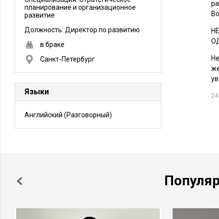
ра
планирование и организационное
Во
развитие
Должность:
Директор по развитию
Н
О
в браке
Не
Санкт-Петербург
же
ув
Языки
24
Английский
(Разговорный)
Популя