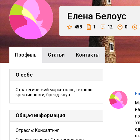
Елена
Белоус
458
1
12
0
Профиль
Cтатьи
Контакты
О себе
Стратегический маркетолог, технолог
Ел
креативности, бренд-коуч
Мы
на
Общая информация
пр
Ул
од
Отрасль: Консалтинг
ст
Специализация: Стратегическое