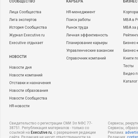
CООБЩЕСТВО
КАРЬЕРА
БИЗНЕС
Лица Сообщества
HR-менеджмент
Корпора
Лига экспертов
Поиск работы
MBA в Р
История Сообщества
Рынок труда
MBA за 
Журнал Executive.ru
Личная эффективность
Рейтинг
Executive отдыхает
Планирование карьеры
Бизнес-
Управленческие вакансии
Бизнес-
НОВОСТИ
Справочник компаний
Книги п
Тесты
Новости дня
Видео п
Новости компаний
Каталог
Отставки и назначения
Новости образования
Новости Сообщества
HR-новости
Свидетельство о регистрации СМИ Эл NФС 77-
Сервисы, рекрут
38751. Републикация материалов - только со
Сервисы, образ
ссылкой на
Executive.ru
, с разрешения редакции
Реклама:
adverti
сайта. Редакция не несет ответственности за
Редакция:
conten