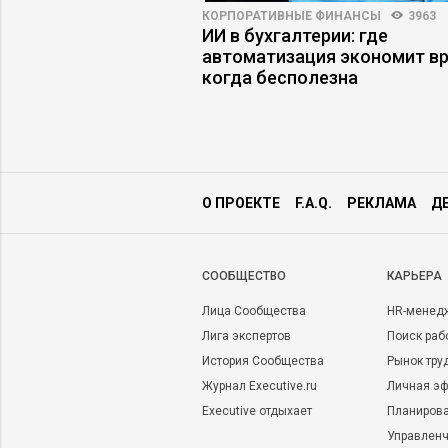
АРЬЕРЫ
4694
8
КОРПОРАТИВНЫЕ ФИНАНСЫ
3963
уководителя: как
ИИ в бухгалтерии: где
ышение и не
автоматизация экономит вр
 этом
когда бесполезна
О ПРОЕКТЕ
F.A.Q.
РЕКЛАМА
Д
CООБЩЕСТВО
КАРЬЕРА
Лица Сообщества
HR-менед
Лига экспертов
Поиск раб
История Сообщества
Рынок тру
Журнал Executive.ru
Личная эф
Executive отдыхает
Планирова
Управленч