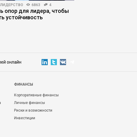
-ЛИДЕРСТВО
6863
4
МАРКЕТИНГ
4625
46
ь опор для лидера, чтобы
Почему клиенты не в
ть устойчивость
«уникальность» про
лей онлайн
ФИНАНСЫ
Корпоративные финансы
а
Личные финансы
Риски и возможности
Инвестиции