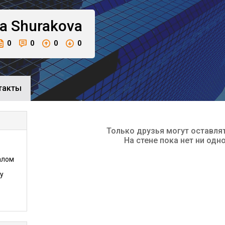
a
Shurakova
0
0
0
0
такты
Только друзья могут оставля
На стене пока нет ни одн
алом
у