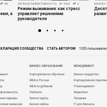
88
ЛИЧНАЯ ЭФФЕКТИВНОСТЬ
5502
4
БИЗНЕС
Режим выживания: как стресс
Десят
емя, а
управляет решениями
разви
руководителя
ЕКЛАРАЦИЯ СООБЩЕСТВА
СТАТЬ АВТОРОМ
1335 пользовате
БИЗНЕС-ОБРАЗОВАНИЕ
МЕНЕДЖМЕНТ
жмент
Корпоративное обучение
Бизнес-лидерство
оты
MBA в России
Корпоративная практик
да
MBA за рубежом
IT-менеджмент
фективность
Рейтинги
Маркетинг
ние карьеры
Бизнес-курсы
Продажи
еские вакансии
Бизнес-кейсы
IT для бизнеса