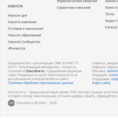
Управленческие вакансии
Бизнес-
НОВОСТИ
Справочник компаний
Книги п
Тесты
Новости дня
Видео п
Новости компаний
Каталог
Отставки и назначения
Новости образования
Новости Сообщества
HR-новости
Свидетельство о регистрации СМИ Эл NФС 77-
Сервисы, рекрут
38751. Републикация материалов - только со
Сервисы, образ
ссылкой на
Executive.ru
, с разрешения редакции
Реклама:
adverti
сайта. Редакция не несет ответственности за
Редакция:
conten
высказывания пользователей на сайте.
Поддержка:
supp
Политика обработки персональных данных
Карта сайта
Executive.ru – краудсорсинговый проект, 80% текстов созданы участни
оспорить логику повествования, уточнить цифры и факты, обращайтесь 
18+
Executive.ru © 2000 – 2026.