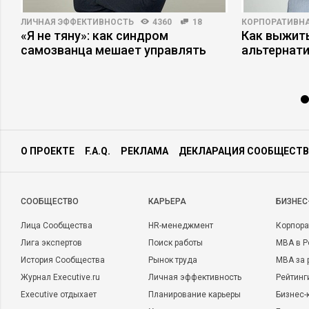
ЛИЧНАЯ ЭФФЕКТИВНОСТЬ
4360
18
КОРПОРАТИВНА
«Я не тяну»: как синдром
Как выжит
самозванца мешает управлять
альтернат
О ПРОЕКТЕ
F.A.Q.
РЕКЛАМА
ДЕКЛАРАЦИЯ СООБЩЕСТВ
CООБЩЕСТВО
КАРЬЕРА
БИЗНЕС
Лица Сообщества
HR-менеджмент
Корпора
Лига экспертов
Поиск работы
MBA в Р
История Сообщества
Рынок труда
MBA за 
Журнал Executive.ru
Личная эффективность
Рейтинг
Executive отдыхает
Планирование карьеры
Бизнес-