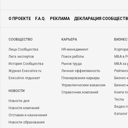
О ПРОЕКТЕ
F.A.Q.
РЕКЛАМА
ДЕКЛАРАЦИЯ СООБЩЕСТВ
CООБЩЕСТВО
КАРЬЕРА
БИЗНЕС
Лица Сообщества
HR-менеджмент
Корпора
Лига экспертов
Поиск работы
MBA в Р
История Сообщества
Рынок труда
MBA за 
Журнал Executive.ru
Личная эффективность
Рейтинг
Executive отдыхает
Планирование карьеры
Бизнес-
Управленческие вакансии
Бизнес-
НОВОСТИ
Справочник компаний
Книги п
Тесты
Новости дня
Видео п
Новости компаний
Каталог
Отставки и назначения
Новости образования