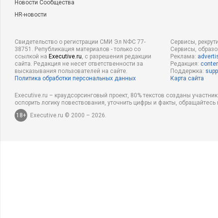
Новости Сообщества
HR-новости
Свидетельство о регистрации СМИ Эл NФС 77-
Сервисы, рекрут
38751. Републикация материалов - только со
Сервисы, образ
ссылкой на
Executive.ru
, с разрешения редакции
Реклама:
adverti
сайта. Редакция не несет ответственности за
Редакция:
conten
высказывания пользователей на сайте.
Поддержка:
supp
Политика обработки персональных данных
Карта сайта
Executive.ru – краудсорсинговый проект, 80% текстов созданы участни
оспорить логику повествования, уточнить цифры и факты, обращайтесь 
18+
Executive.ru © 2000 – 2026.