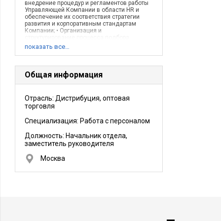
внедрение процедур и регламентов работы
Управляющей Компании в области HR и
обеспечение их соответствия стратегии
развития и корпоративным стандартам
Компании; • Организация и
структурирование процесса подбора
персонала; • Разработка системы адаптации
показать все…
персонала; • Разработка и внедрение
системы обучения; • Участие в разработке
системы KPI; • Оценка персонала; •
Восстановление кадрового
Общая информация
делопроизводства, разработка кадровых
документов; • Построение системы
внутренних коммуникаций
Отрасль: Дистрибуция, оптовая
(консультирование ТОП-менеджмента
торговля
Компании по всем вопросам, связанным с
персоналом; предотвращение и разрешение
конфликтных ситуаций); • Организация
Специализация: Работа с персоналом
корпоративных мероприятий; • Разработка и
ведение социальных программ (ДМС,
Должность:
Начальник отдела,
компенсация мобильных) • Решение
заместитель руководителя
широкого спектра организационных
вопросов; • Внедрение автоматизированных
Москва
систем.
Описание деятельности компании:
Производство и продажи, промышленные и
отделочные материалы