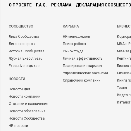
О ПРОЕКТЕ
F.A.Q.
РЕКЛАМА
ДЕКЛАРАЦИЯ СООБЩЕСТВ
CООБЩЕСТВО
КАРЬЕРА
БИЗНЕС
Лица Сообщества
HR-менеджмент
Корпора
Лига экспертов
Поиск работы
MBA в Р
История Сообщества
Рынок труда
MBA за 
Журнал Executive.ru
Личная эффективность
Рейтинг
Executive отдыхает
Планирование карьеры
Бизнес-
Управленческие вакансии
Бизнес-
НОВОСТИ
Справочник компаний
Книги п
Тесты
Новости дня
Видео п
Новости компаний
Каталог
Отставки и назначения
Новости образования
Новости Сообщества
HR-новости