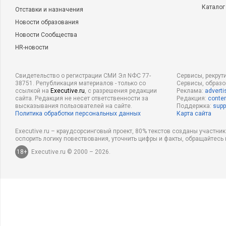
Каталог
Отставки и назначения
Новости образования
Новости Сообщества
HR-новости
Свидетельство о регистрации СМИ Эл NФС 77-
Сервисы, рекрут
38751. Републикация материалов - только со
Сервисы, образ
ссылкой на
Executive.ru
, с разрешения редакции
Реклама:
adverti
сайта. Редакция не несет ответственности за
Редакция:
conten
высказывания пользователей на сайте.
Поддержка:
supp
Политика обработки персональных данных
Карта сайта
Executive.ru – краудсорсинговый проект, 80% текстов созданы участни
оспорить логику повествования, уточнить цифры и факты, обращайтесь 
18+
Executive.ru © 2000 – 2026.