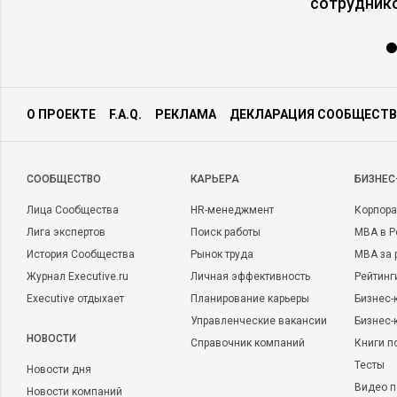
сотрудник
О ПРОЕКТЕ
F.A.Q.
РЕКЛАМА
ДЕКЛАРАЦИЯ СООБЩЕСТВ
CООБЩЕСТВО
КАРЬЕРА
БИЗНЕС
Лица Сообщества
HR-менеджмент
Корпора
Лига экспертов
Поиск работы
MBA в Р
История Сообщества
Рынок труда
MBA за 
Журнал Executive.ru
Личная эффективность
Рейтинг
Executive отдыхает
Планирование карьеры
Бизнес-
Управленческие вакансии
Бизнес-
НОВОСТИ
Справочник компаний
Книги п
Тесты
Новости дня
Видео п
Новости компаний