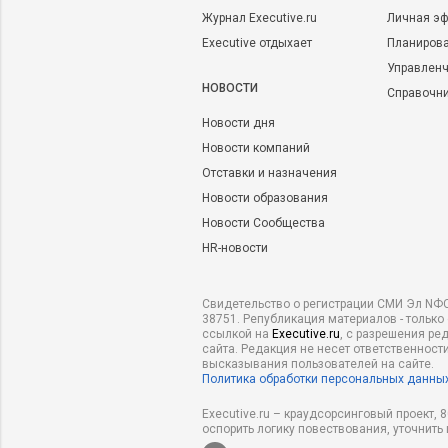
Журнал Executive.ru
Личная эф
Executive отдыхает
Планирова
Управленч
НОВОСТИ
Справочн
Новости дня
Новости компаний
Отставки и назначения
Новости образования
Новости Сообщества
HR-новости
Свидетельство о регистрации СМИ Эл NФС
38751. Републикация материалов - только
ссылкой на
Executive.ru
, с разрешения ре
сайта. Редакция не несет ответственности
высказывания пользователей на сайте.
Политика обработки персональных данны
Executive.ru – краудсорсинговый проект,
оспорить логику повествования, уточнить