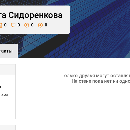
га
Сидоренкова
0
0
0
0
такты
Только друзья могут оставля
На стене пока нет ни одн
ы
бъема