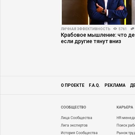
ПРАКТИКА
5868
33
ЛИЧНАЯ ЭФФЕКТИВНОСТЬ
5761
енеджер будущего –
Крабовое мышление: что де
росетей или
если другие тянут вниз
 архитектор?
О ПРОЕКТЕ
F.A.Q.
РЕКЛАМА
Д
CООБЩЕСТВО
КАРЬЕРА
Лица Сообщества
HR-менед
Лига экспертов
Поиск раб
История Сообщества
Рынок тру