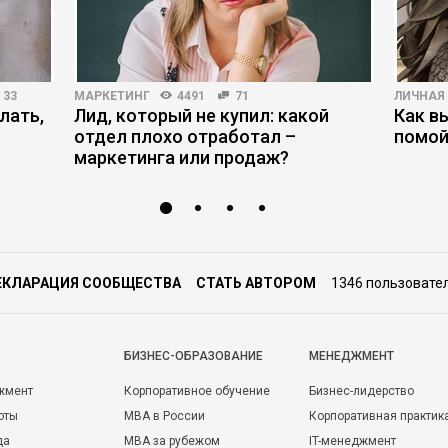
33
МАРКЕТИНГ
4491
71
ЛИЧНАЯ
лать,
Лид, который не купил: какой
Как в
отдел плохо отработал –
помой
маркетинга или продаж?
ЕКЛАРАЦИЯ СООБЩЕСТВА
СТАТЬ АВТОРОМ
1346 пользовате
БИЗНЕС-ОБРАЗОВАНИЕ
МЕНЕДЖМЕНТ
жмент
Корпоративное обучение
Бизнес-лидерство
оты
MBA в России
Корпоративная практик
да
MBA за рубежом
IT-менеджмент