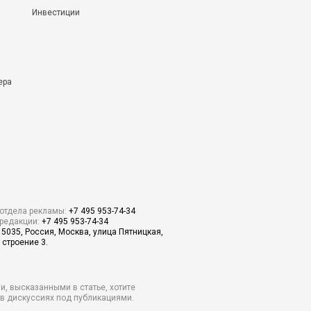
Инвестиции
ера
отдела рекламы:
+7 495 953-74-34
редакции:
+7 495 953-74-34
15035, Россия, Москва, улица Пятницкая,
 строение 3.
и, высказанными в статье, хотите
о в дискуссиях под публикациями.