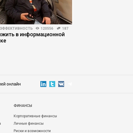
 ЭФФЕКТИВНОСТЬ
120556
187
ЖУРНАЛ
7419
273
ыжить в информационной
Почему студенты с
ке
помощь нейросетей
лей онлайн
ФИНАНСЫ
Корпоративные финансы
а
Личные финансы
Риски и возможности