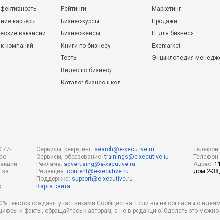
фективность
Рейтинги
Маркетинг
ние карьеры
Бизнес-курсы
Продажи
еские вакансии
Бизнес-кейсы
IT для бизнеса
ик компаний
Книги по бизнесу
Exemarket
Тесты
Энциклопедия менедж
Видео по бизнесу
Каталог бизнес-школ
 77-
Сервисы, рекрутинг:
search@e-xecutive.ru
Телефон 
 со
Сервисы, образование:
trainings@e-xecutive.ru
Телефон 
дакции
Реклама:
advertising@e-xecutive.ru
Адрес:
1
 за
Редакция:
content@e-xecutive.ru
дом 2-38,
Поддержка:
support@e-xecutive.ru
х
Карта сайта
 80% текстов созданы участниками Сообщества. Если вы не согласны с идеям
 цифры и факты, обращайтесь к авторам, а не в редакцию. Сделать это можн