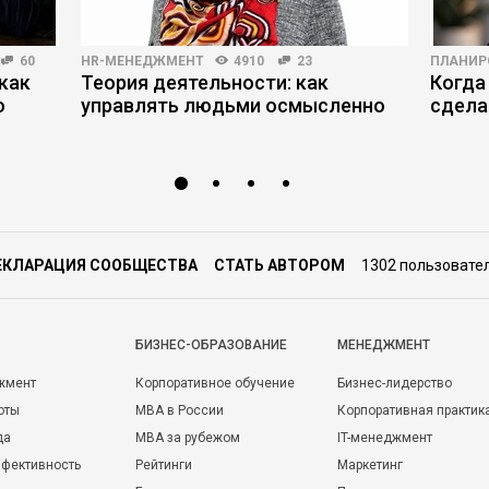
60
HR-МЕНЕДЖМЕНТ
4910
23
ПЛАНИР
как
Теория деятельности: как
Когда
ю
управлять людьми осмысленно
сдела
ЕКЛАРАЦИЯ СООБЩЕСТВА
СТАТЬ АВТОРОМ
1302 пользовате
БИЗНЕС-ОБРАЗОВАНИЕ
МЕНЕДЖМЕНТ
жмент
Корпоративное обучение
Бизнес-лидерство
оты
MBA в России
Корпоративная практик
да
MBA за рубежом
IT-менеджмент
фективность
Рейтинги
Маркетинг