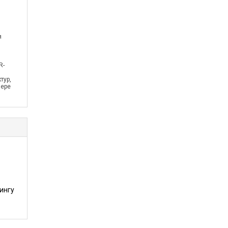
я
R-
тур,
фере
ингу