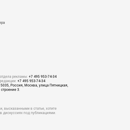
ера
отдела рекламы:
+7 495 953-74-34
редакции:
+7 495 953-74-34
15035, Россия, Москва, улица Пятницкая,
 строение 3.
и, высказанными в статье, хотите
о в дискуссиях под публикациями.