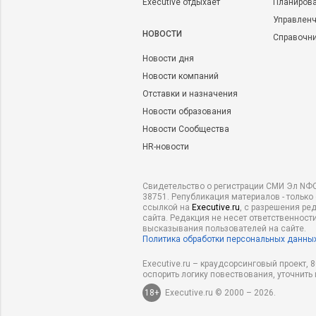
Executive отдыхает
Планирова
Управленч
НОВОСТИ
Справочн
Новости дня
Новости компаний
Отставки и назначения
Новости образования
Новости Сообщества
HR-новости
Свидетельство о регистрации СМИ Эл NФС
38751. Републикация материалов - только
ссылкой на
Executive.ru
, с разрешения ре
сайта. Редакция не несет ответственности
высказывания пользователей на сайте.
Политика обработки персональных данны
Executive.ru – краудсорсинговый проект,
оспорить логику повествования, уточнить
18+
Executive.ru © 2000 – 2026.