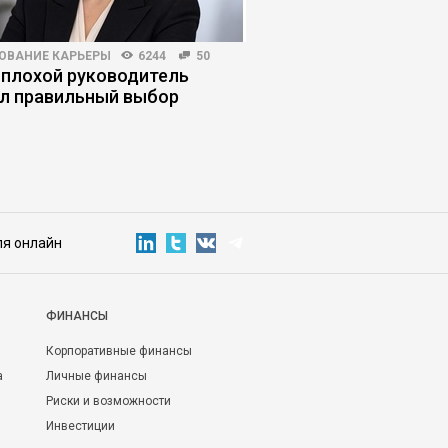
ОВАНИЕ КАРЬЕРЫ
6244
50
КОРПОРАТИВНАЯ ПРАКТИКА
 плохой руководитель
Регламент по-русски
л правильный выбор
опираться на культу
ломать людей
ля онлайн
ФИНАНСЫ
Корпоративные финансы
а
Личные финансы
Риски и возможности
Инвестиции