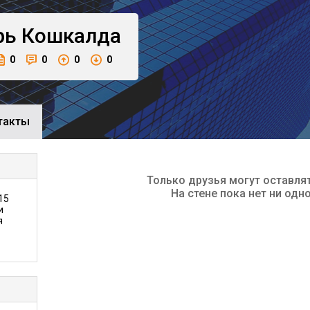
рь
Кошкалда
0
0
0
0
такты
Только друзья могут оставля
На стене пока нет ни одн
15
и
я