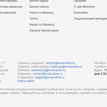
ние карьеры
Бизнес-курсы
Продажи
еские вакансии
Бизнес-кейсы
IT для бизнеса
ик компаний
Книги по бизнесу
Exemarket
Тесты
Энциклопедия менедж
Видео по бизнесу
Каталог бизнес-школ
 77-
Сервисы, рекрутинг:
search@e-xecutive.ru
Телефон 
 со
Сервисы, образование:
trainings@e-xecutive.ru
Телефон 
дакции
Реклама:
advertising@e-xecutive.ru
Адрес:
1
 за
Редакция:
content@e-xecutive.ru
дом 2-38,
Поддержка:
support@e-xecutive.ru
х
Карта сайта
 80% текстов созданы участниками Сообщества. Если вы не согласны с идеям
 цифры и факты, обращайтесь к авторам, а не в редакцию. Сделать это можн