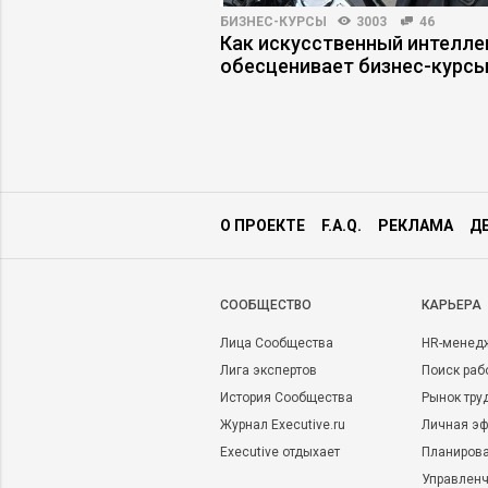
ПРАКТИКА
9118
18
БИЗНЕС-КУРСЫ
3003
46
бя незрело –
Как искусственный интелле
ли руководители?
обесценивает бизнес-курс
О ПРОЕКТЕ
F.A.Q.
РЕКЛАМА
Д
CООБЩЕСТВО
КАРЬЕРА
Лица Сообщества
HR-менед
Лига экспертов
Поиск раб
История Сообщества
Рынок тру
Журнал Executive.ru
Личная эф
Executive отдыхает
Планирова
Управленч