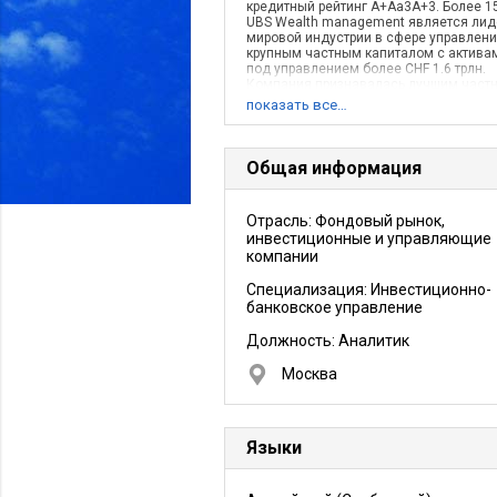
кредитный рейтинг A+Aa3A+3. Более 1
UBS Wealth management является ли
мировой индустрии в сфере управлен
крупным частным капиталом с актива
под управлением более CHF 1.6 трлн.
Компания признавалась лучшим част
банком на мировом уровне (“Best Glob
показать все…
Private Bank” по версии Euromoney) в
течение пяти лет с 2004 по 2009 г.г. и 
2-е место в 2011 г.
Общая информация
Отрасль: Фондовый рынок,
инвестиционные и управляющие
компании
Специализация: Инвестиционно-
банковское управление
Должность:
Аналитик
Москва
Языки