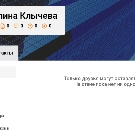
лина
Клычева
0
0
0
0
такты
Только друзья могут оставля
На стене пока нет ни одн
ра.
ков в