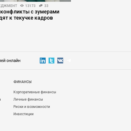
ЕДЖМЕНТ
13173
33
ЛИЧНАЯ ЭФФЕКТИВНОСТЬ
 конфликты с зумерами
Как выжить в инфор
дят к текучке кадров
помойке
лей онлайн
ФИНАНСЫ
Корпоративные финансы
а
Личные финансы
Риски и возможности
Инвестиции