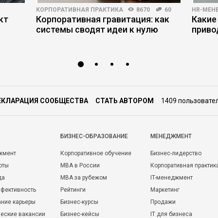
КОРПОРАТИВНАЯ ПРАКТИКА
8670
60
HR-МЕН
кт
Корпоративная гравитация: как
Какие
ы
системы сводят идеи к нулю
приво
ЕКЛАРАЦИЯ СООБЩЕСТВА
СТАТЬ АВТОРОМ
1409 пользовате
БИЗНЕС-ОБРАЗОВАНИЕ
МЕНЕДЖМЕНТ
жмент
Корпоративное обучение
Бизнес-лидерство
оты
MBA в России
Корпоративная практик
да
MBA за рубежом
IT-менеджмент
фективность
Рейтинги
Маркетинг
ние карьеры
Бизнес-курсы
Продажи
еские вакансии
Бизнес-кейсы
IT для бизнеса