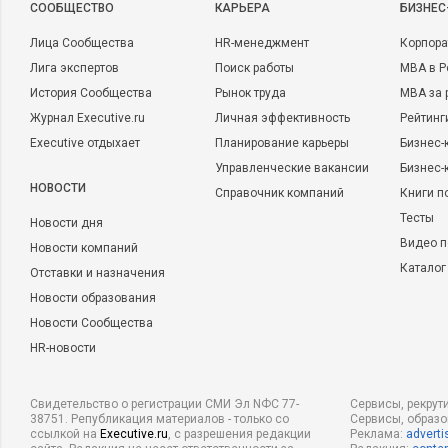
CООБЩЕСТВО
КАРЬЕРА
БИЗНЕС
Лица Сообщества
HR-менеджмент
Корпора
Лига экспертов
Поиск работы
MBA в Р
История Сообщества
Рынок труда
MBA за 
Журнал Executive.ru
Личная эффективность
Рейтинг
Executive отдыхает
Планирование карьеры
Бизнес-
Управленческие вакансии
Бизнес-
НОВОСТИ
Справочник компаний
Книги п
Тесты
Новости дня
Видео п
Новости компаний
Каталог
Отставки и назначения
Новости образования
Новости Сообщества
HR-новости
Свидетельство о регистрации СМИ Эл NФС 77-
Сервисы, рекрут
38751. Републикация материалов - только со
Сервисы, образ
ссылкой на
Executive.ru
, с разрешения редакции
Реклама:
adverti