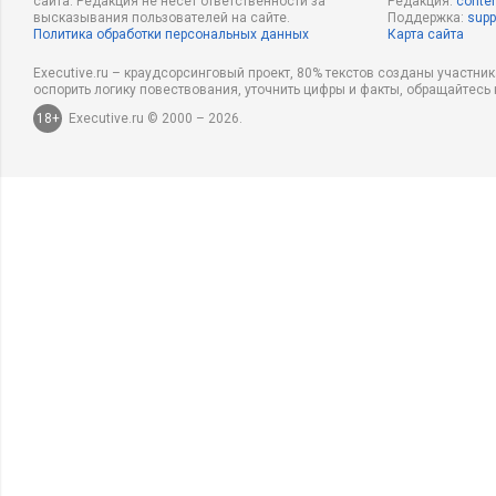
сайта. Редакция не несет ответственности за
Редакция:
conten
высказывания пользователей на сайте.
Поддержка:
supp
Политика обработки персональных данных
Карта сайта
Executive.ru – краудсорсинговый проект, 80% текстов созданы участни
оспорить логику повествования, уточнить цифры и факты, обращайтесь 
18+
Executive.ru © 2000 – 2026.