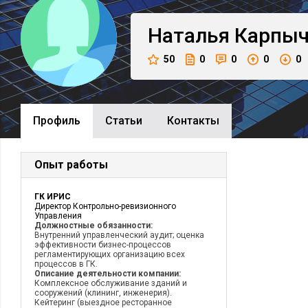
Наталья
Карпыч
50
0
0
0
0
Профиль
Cтатьи
Контакты
Опыт работы
ГК ИРИС
Директор Контрольно-ревизионного
Управления
Должностные обязанности:
Внутренний управленческий аудит; оценка
эффективности бизнес-процессов
регламентирующих организацию всех
процессов в ГК.
Описание деятельности компании:
Комплексное обслуживание зданий и
сооружений (клининг, инженерия).
Кейтеринг (выездное ресторанное