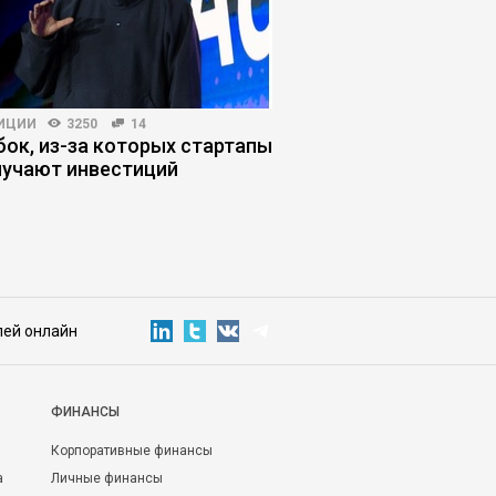
ИЦИИ
3250
14
КОРПОРАТИВНАЯ ПРАКТИКА
бок, из-за которых стартапы
Почему внедрение И
лучают инвестиций
оправдывает ожидан
управленческих оши
лей онлайн
ФИНАНСЫ
Корпоративные финансы
а
Личные финансы