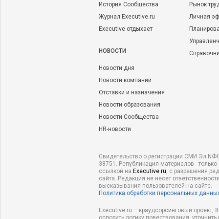
История Сообщества
Рынок тру
Журнал Executive.ru
Личная эф
Executive отдыхает
Планирова
Управленч
НОВОСТИ
Справочн
Новости дня
Новости компаний
Отставки и назначения
Новости образования
Новости Сообщества
HR-новости
Свидетельство о регистрации СМИ Эл NФС
38751. Републикация материалов - только
ссылкой на
Executive.ru
, с разрешения ре
сайта. Редакция не несет ответственности
высказывания пользователей на сайте.
Политика обработки персональных данны
Executive.ru – краудсорсинговый проект,
оспорить логику повествования, уточнить