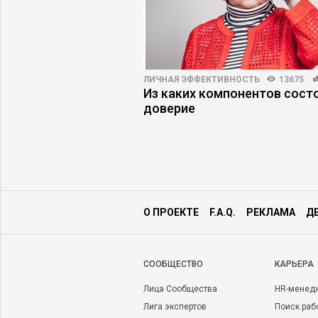
ВНОСТЬ
120556
187
ЛИЧНАЯ ЭФФЕКТИВНОСТЬ
13675
в информационной
Из каких компонентов сост
доверие
О ПРОЕКТЕ
F.A.Q.
РЕКЛАМА
Д
CООБЩЕСТВО
КАРЬЕРА
Лица Сообщества
HR-менед
Лига экспертов
Поиск раб