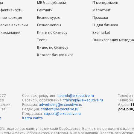
да
MBA за рубежом
IT-менеджмент
фективность
Рейтинги
Маркетинг
ние карьеры
Бизнес-курсы
Продажи
еские вакансии
Бизнес-кейсы
IT для бизнеса
ик компаний
Книги по бизнесу
Exemarket
Тесты
Энциклопедия менедж
Видео по бизнесу
Каталог бизнес-школ
 77-
Сервисы, рекрутинг:
search@e-xecutive.ru
Телефон 
 со
Сервисы, образование:
trainings@e-xecutive.ru
Телефон 
дакции
Реклама:
advertising@e-xecutive.ru
Адрес:
1
 за
Редакция:
content@e-xecutive.ru
дом 2-38,
Поддержка:
support@e-xecutive.ru
х
Карта сайта
 80% текстов созданы участниками Сообщества. Если вы не согласны с идеям
 цифры и факты, обращайтесь к авторам, а не в редакцию. Сделать это можн