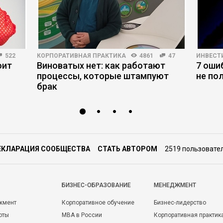
522
КОРПОРАТИВНАЯ ПРАКТИКА
4861
47
ИНВЕСТ
оит
Виноватых нет: как работают
7 оши
процессы, которые штампуют
не по
брак
ЕКЛАРАЦИЯ СООБЩЕСТВА
СТАТЬ АВТОРОМ
2519 пользовате
БИЗНЕС-ОБРАЗОВАНИЕ
МЕНЕДЖМЕНТ
жмент
Корпоративное обучение
Бизнес-лидерство
оты
MBA в России
Корпоративная практик