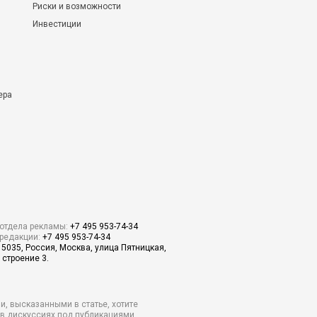
Риски и возможности
Инвестиции
ера
отдела рекламы:
+7 495 953-74-34
редакции:
+7 495 953-74-34
15035, Россия, Москва, улица Пятницкая,
 строение 3.
и, высказанными в статье, хотите
о в дискуссиях под публикациями.