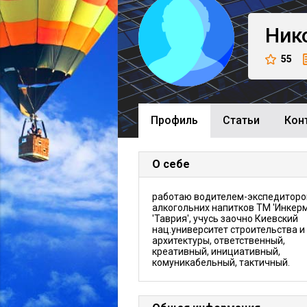
Ник
55
Профиль
Cтатьи
Кон
О себе
работаю водителем-экспедитор
алкогольних напитков ТМ 'Инкерм
'Таврия', учусь заочно Киевский
нац.университет строительства и
архитектуры, ответственный,
креативный, инициативный,
комуникабельный, тактичный.