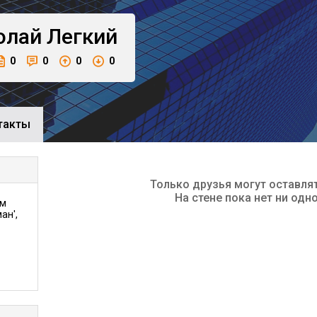
олай
Легкий
0
0
0
0
такты
Только друзья могут оставля
На стене пока нет ни одн
ом
ан',