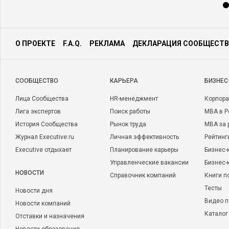
О ПРОЕКТЕ
F.A.Q.
РЕКЛАМА
ДЕКЛАРАЦИЯ СООБЩЕСТВ
CООБЩЕСТВО
КАРЬЕРА
БИЗНЕС
Лица Сообщества
HR-менеджмент
Корпора
Лига экспертов
Поиск работы
MBA в Р
История Сообщества
Рынок труда
MBA за 
Журнал Executive.ru
Личная эффективность
Рейтинг
Executive отдыхает
Планирование карьеры
Бизнес-
Управленческие вакансии
Бизнес-
НОВОСТИ
Справочник компаний
Книги п
Тесты
Новости дня
Видео п
Новости компаний
Каталог
Отставки и назначения