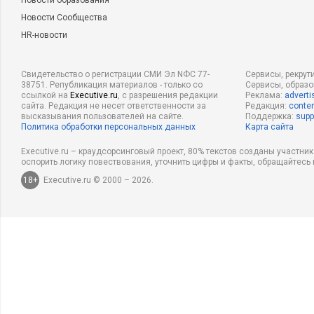
Новости образования
Новости Сообщества
HR-новости
Свидетельство о регистрации СМИ Эл NФС 77-
Сервисы, рекрут
38751. Републикация материалов - только со
Сервисы, образ
ссылкой на
Executive.ru
, с разрешения редакции
Реклама:
adverti
сайта. Редакция не несет ответственности за
Редакция:
conten
высказывания пользователей на сайте.
Поддержка:
supp
Политика обработки персональных данных
Карта сайта
Executive.ru – краудсорсинговый проект, 80% текстов созданы участни
оспорить логику повествования, уточнить цифры и факты, обращайтесь 
18+
Executive.ru © 2000 – 2026.