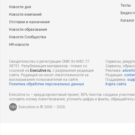
Тесты
Новости дня
Видео п
Новости компаний
Каталог
Отставки и назначения
Новости образования
Новости Сообщества
HR-новости
Свидетельство о регистрации СМИ Эл NФС 77-
Сервисы, рекрут
38751. Републикация материалов - только со
Сервисы, образ
ссылкой на
Executive.ru
, с разрешения редакции
Реклама:
adverti
сайта. Редакция не несет ответственности за
Редакция:
conten
высказывания пользователей на сайте.
Поддержка:
supp
Политика обработки персональных данных
Карта сайта
Executive.ru – краудсорсинговый проект, 80% текстов созданы участни
оспорить логику повествования, уточнить цифры и факты, обращайтесь 
18+
Executive.ru © 2000 – 2026.