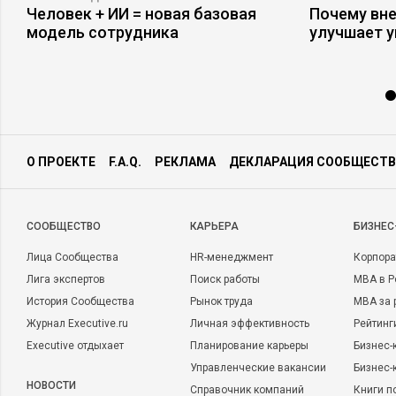
Человек + ИИ = новая базовая
Почему вне
модель сотрудника
улучшает 
О ПРОЕКТЕ
F.A.Q.
РЕКЛАМА
ДЕКЛАРАЦИЯ СООБЩЕСТВ
CООБЩЕСТВО
КАРЬЕРА
БИЗНЕС
Лица Сообщества
HR-менеджмент
Корпора
Лига экспертов
Поиск работы
MBA в Р
История Сообщества
Рынок труда
MBA за 
Журнал Executive.ru
Личная эффективность
Рейтинг
Executive отдыхает
Планирование карьеры
Бизнес-
Управленческие вакансии
Бизнес-
НОВОСТИ
Справочник компаний
Книги п