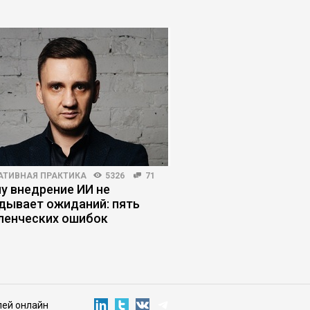
АТИВНАЯ ПРАКТИКА
5326
71
HR-МЕНЕДЖМЕНТ
3132
у внедрение ИИ не
Когда в увольнении 
дывает ожиданий: пять
виноват работодате
ленческих ошибок
лей онлайн