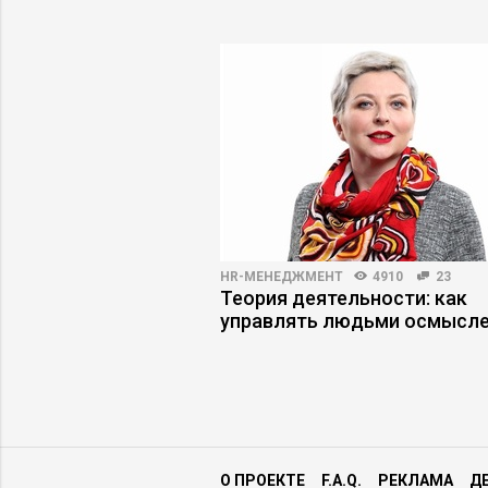
3318
17
HR-МЕНЕДЖМЕНТ
4910
23
работодателя по
Теория деятельности: как
и компании
управлять людьми осмысл
О ПРОЕКТЕ
F.A.Q.
РЕКЛАМА
Д