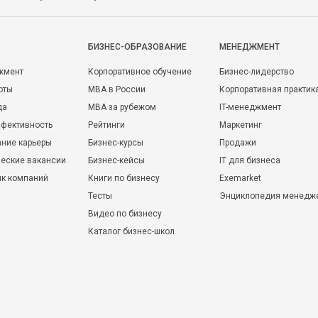
БИЗНЕС-ОБРАЗОВАНИЕ
МЕНЕДЖМЕНТ
жмент
Корпоративное обучение
Бизнес-лидерство
оты
MBA в России
Корпоративная практик
да
MBA за рубежом
IT-менеджмент
фективность
Рейтинги
Маркетинг
ние карьеры
Бизнес-курсы
Продажи
еские вакансии
Бизнес-кейсы
IT для бизнеса
ик компаний
Книги по бизнесу
Exemarket
Тесты
Энциклопедия менедж
Видео по бизнесу
Каталог бизнес-школ