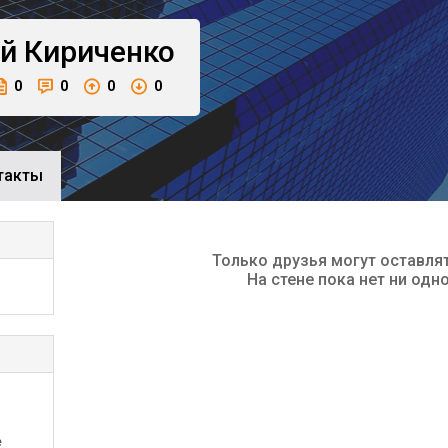
й
Кириченко
0
0
0
0
такты
Только друзья могут оставля
На стене пока нет ни одн
е