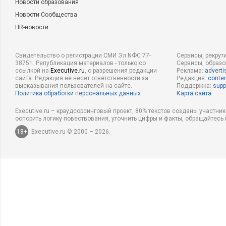
Новости образования
Новости Сообщества
HR-новости
Свидетельство о регистрации СМИ Эл NФС 77-
Сервисы, рекрут
38751. Републикация материалов - только со
Сервисы, образ
ссылкой на
Executive.ru
, с разрешения редакции
Реклама:
adverti
сайта. Редакция не несет ответственности за
Редакция:
conten
высказывания пользователей на сайте.
Поддержка:
supp
Политика обработки персональных данных
Карта сайта
Executive.ru – краудсорсинговый проект, 80% текстов созданы участни
оспорить логику повествования, уточнить цифры и факты, обращайтесь 
18+
Executive.ru © 2000 – 2026.