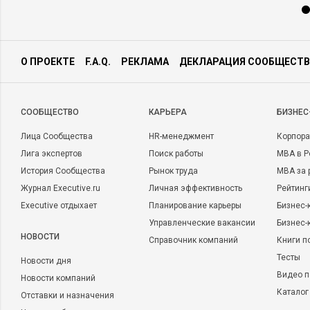
О ПРОЕКТЕ
F.A.Q.
РЕКЛАМА
ДЕКЛАРАЦИЯ СООБЩЕСТВ
CООБЩЕСТВО
КАРЬЕРА
БИЗНЕС
Лица Сообщества
HR-менеджмент
Корпора
Лига экспертов
Поиск работы
MBA в Р
История Сообщества
Рынок труда
MBA за 
Журнал Executive.ru
Личная эффективность
Рейтинг
Executive отдыхает
Планирование карьеры
Бизнес-
Управленческие вакансии
Бизнес-
НОВОСТИ
Справочник компаний
Книги п
Тесты
Новости дня
Видео п
Новости компаний
Каталог
Отставки и назначения