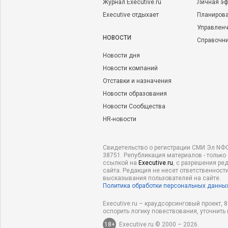
Журнал Executive.ru
Личная эф
Executive отдыхает
Планирова
Управленч
НОВОСТИ
Справочн
Новости дня
Новости компаний
Отставки и назначения
Новости образования
Новости Сообщества
HR-новости
Свидетельство о регистрации СМИ Эл NФС
38751. Републикация материалов - только
ссылкой на
Executive.ru
, с разрешения ре
сайта. Редакция не несет ответственности
высказывания пользователей на сайте.
Политика обработки персональных данны
Executive.ru – краудсорсинговый проект,
оспорить логику повествования, уточнить
18+
Executive.ru © 2000 – 2026.