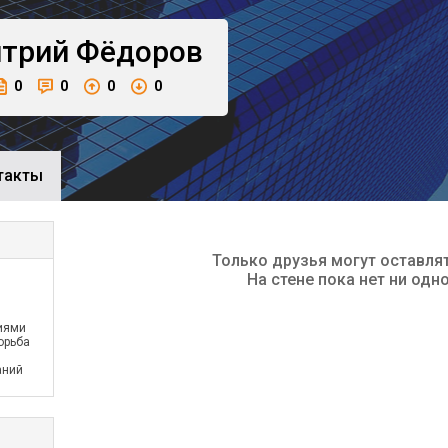
трий
Фёдоров
0
0
0
0
такты
Только друзья могут оставля
На стене пока нет ни одн
иями
орьба
аний