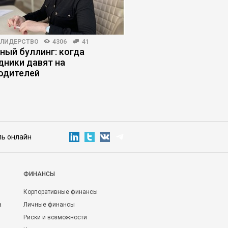
-ЛИДЕРСТВО
4306
41
КОРПОРАТИВНАЯ ПРАКТИКА
ный буллинг: когда
Почему усиление ко
дники давят на
лишает бизнес упра
одителей
ль онлайн
ФИНАНСЫ
Корпоративные финансы
а
Личные финансы
Риски и возможности