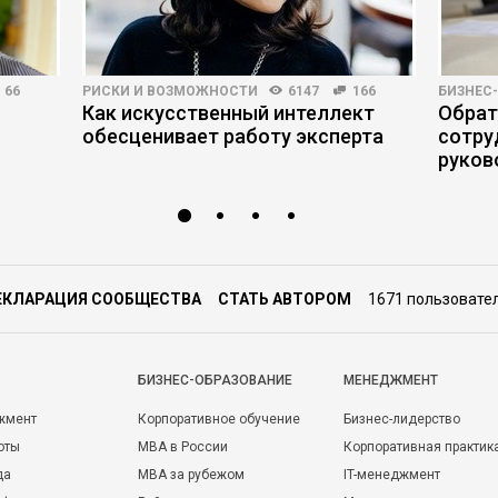
66
РИСКИ И ВОЗМОЖНОСТИ
6147
166
БИЗНЕС
Как искусственный интеллект
Обрат
обесценивает работу эксперта
сотру
руков
ЕКЛАРАЦИЯ СООБЩЕСТВА
СТАТЬ АВТОРОМ
1671 пользовате
БИЗНЕС-ОБРАЗОВАНИЕ
МЕНЕДЖМЕНТ
жмент
Корпоративное обучение
Бизнес-лидерство
оты
MBA в России
Корпоративная практик
да
MBA за рубежом
IT-менеджмент