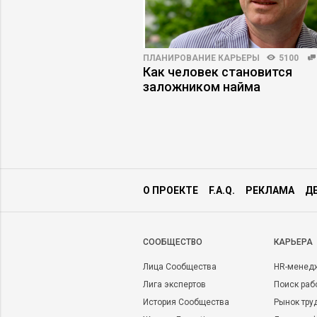
ПРАКТИКА
9118
18
ПЛАНИРОВАНИЕ КАРЬЕРЫ
5100
бя незрело –
Как человек становится
ли руководители?
заложником найма
О ПРОЕКТЕ
F.A.Q.
РЕКЛАМА
Д
CООБЩЕСТВО
КАРЬЕРА
Лица Сообщества
HR-менед
Лига экспертов
Поиск раб
История Сообщества
Рынок тру