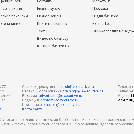
фективность
Рейтинги
Маркетинг
ние карьеры
Бизнес-курсы
Продажи
еские вакансии
Бизнес-кейсы
IT для бизнеса
ик компаний
Книги по бизнесу
Exemarket
Тесты
Энциклопедия менедж
Видео по бизнесу
Каталог бизнес-школ
 77-
Сервисы, рекрутинг:
search@e-xecutive.ru
Телефон 
 со
Сервисы, образование:
trainings@e-xecutive.ru
Телефон 
дакции
Реклама:
advertising@e-xecutive.ru
Адрес:
1
 за
Редакция:
content@e-xecutive.ru
дом 2-38,
Поддержка:
support@e-xecutive.ru
х
Карта сайта
 80% текстов созданы участниками Сообщества. Если вы не согласны с идеям
 цифры и факты, обращайтесь к авторам, а не в редакцию. Сделать это можн