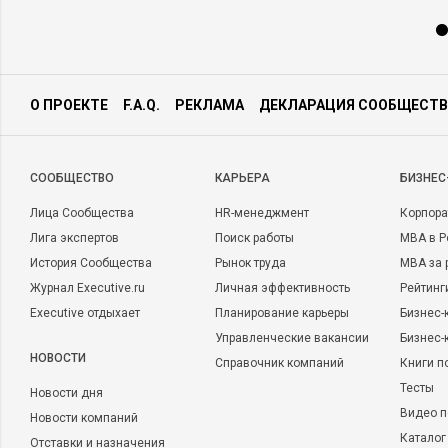
О ПРОЕКТЕ
F.A.Q.
РЕКЛАМА
ДЕКЛАРАЦИЯ СООБЩЕСТВ
CООБЩЕСТВО
КАРЬЕРА
БИЗНЕС
Лица Сообщества
HR-менеджмент
Корпора
Лига экспертов
Поиск работы
MBA в Р
История Сообщества
Рынок труда
MBA за 
Журнал Executive.ru
Личная эффективность
Рейтинг
Executive отдыхает
Планирование карьеры
Бизнес-
Управленческие вакансии
Бизнес-
НОВОСТИ
Справочник компаний
Книги п
Тесты
Новости дня
Видео п
Новости компаний
Каталог
Отставки и назначения