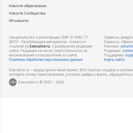
Новости образования
Новости Сообщества
HR-новости
Свидетельство о регистрации СМИ Эл NФС 77-
Сервисы, рекрут
38751. Републикация материалов - только со
Сервисы, образ
ссылкой на
Executive.ru
, с разрешения редакции
Реклама:
adverti
сайта. Редакция не несет ответственности за
Редакция:
conten
высказывания пользователей на сайте.
Поддержка:
supp
Политика обработки персональных данных
Карта сайта
Executive.ru – краудсорсинговый проект, 80% текстов созданы участни
оспорить логику повествования, уточнить цифры и факты, обращайтесь 
18+
Executive.ru © 2000 – 2026.