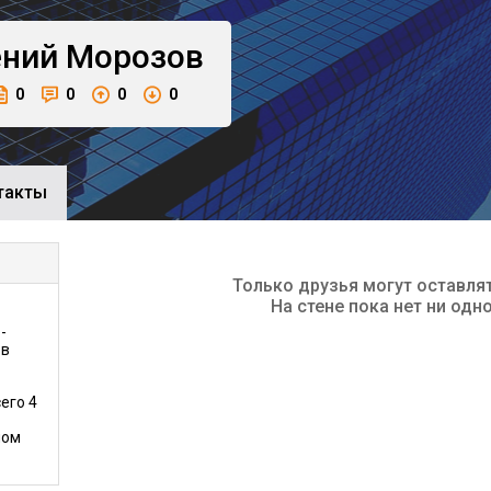
ений
Морозов
0
0
0
0
такты
Только друзья могут оставля
На стене пока нет ни одн
-
 в
его 4
ном