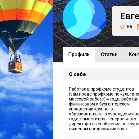
Евг
55
Профиль
Cтатьи
Кон
О себе
Работал в профкоме студентов
(зам.предс.профкома по культрно
массовой работе) 4 года, работал
финансовом и бухгалтерском
управлении крупного
образовательного учреждения вс
года, заместитель генерального
директора по снабжение на круп
пищевом предприятии 5 лет