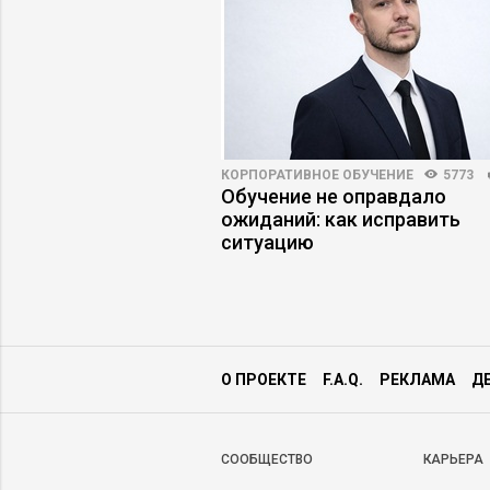
НОСТИ
4597
63
КОРПОРАТИВНОЕ ОБУЧЕНИЕ
5773
а работу: куда
Обучение не оправдало
нимать» цифровых
ожиданий: как исправить
ситуацию
О ПРОЕКТЕ
F.A.Q.
РЕКЛАМА
Д
CООБЩЕСТВО
КАРЬЕРА