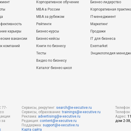
жмент
Корпоративное обучение
Бизнес-лидерство
оты
MBA в России
Корпоративная практик
да
MBA за рубежом
IT-менеджмент
фективность
Рейтинги
Маркетинг
ние карьеры
Бизнес-курсы
Продажи
еские вакансии
Бизнес-кейсы
IT для бизнеса
ик компаний
Книги по бизнесу
Exemarket
Тесты
Энциклопедия менедж
Видео по бизнесу
Каталог бизнес-школ
 77-
Сервисы, рекрутинг:
search@e-xecutive.ru
Телефон 
 со
Сервисы, образование:
trainings@e-xecutive.ru
Телефон 
дакции
Реклама:
advertising@e-xecutive.ru
Адрес:
1
 за
Редакция:
content@e-xecutive.ru
дом 2-38,
Поддержка:
support@e-xecutive.ru
х
Карта сайта