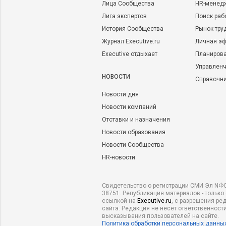
Лица Сообщества
HR-менед
Лига экспертов
Поиск раб
История Сообщества
Рынок тру
Журнал Executive.ru
Личная эф
Executive отдыхает
Планирова
Управленч
НОВОСТИ
Справочн
Новости дня
Новости компаний
Отставки и назначения
Новости образования
Новости Сообщества
HR-новости
Свидетельство о регистрации СМИ Эл NФС
38751. Републикация материалов - только
ссылкой на
Executive.ru
, с разрешения ре
сайта. Редакция не несет ответственности
высказывания пользователей на сайте.
Политика обработки персональных данны