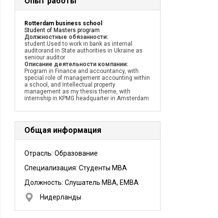
Опыт работы
Rotterdam business school
Student of Masters program
Должностные обязанности:
student.Used to work in bank as internal
auditorand in State authorities in Ukraine as
seniour auditor
Описание деятельности компании:
Program in Finance and accountancy, with
special role of management accounting within
a school, and Intellectual property
management as my thesis theme, with
internship in KPMG headquarter in Amsterdam
Общая информация
Отрасль: Образование
Специализация: Студенты MBA
Должность:
Слушатель MBA, EMBA
Нидерланды