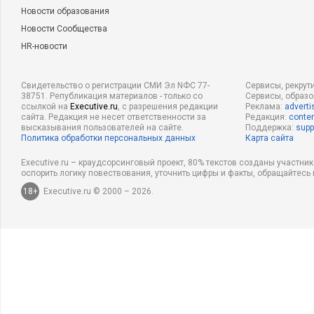
Новости образования
Новости Сообщества
HR-новости
Свидетельство о регистрации СМИ Эл NФС 77-
Сервисы, рекрут
38751. Републикация материалов - только со
Сервисы, образ
ссылкой на
Executive.ru
, с разрешения редакции
Реклама:
adverti
сайта. Редакция не несет ответственности за
Редакция:
conten
высказывания пользователей на сайте.
Поддержка:
supp
Политика обработки персональных данных
Карта сайта
Executive.ru – краудсорсинговый проект, 80% текстов созданы участни
оспорить логику повествования, уточнить цифры и факты, обращайтесь 
18+
Executive.ru © 2000 – 2026.