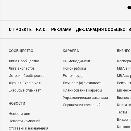
О ПРОЕКТЕ
F.A.Q.
РЕКЛАМА
ДЕКЛАРАЦИЯ СООБЩЕСТВ
CООБЩЕСТВО
КАРЬЕРА
БИЗНЕС
Лица Сообщества
HR-менеджмент
Корпора
Лига экспертов
Поиск работы
MBA в Р
История Сообщества
Рынок труда
MBA за 
Журнал Executive.ru
Личная эффективность
Рейтинг
Executive отдыхает
Планирование карьеры
Бизнес-
Управленческие вакансии
Бизнес-
НОВОСТИ
Справочник компаний
Книги п
Тесты
Новости дня
Видео п
Новости компаний
Каталог
Отставки и назначения