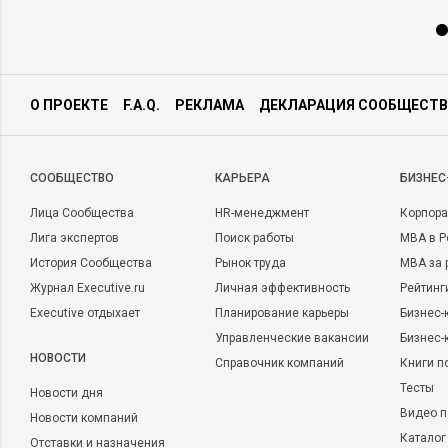
О ПРОЕКТЕ
F.A.Q.
РЕКЛАМА
ДЕКЛАРАЦИЯ СООБЩЕСТВ
CООБЩЕСТВО
КАРЬЕРА
БИЗНЕС
Лица Сообщества
HR-менеджмент
Корпора
Лига экспертов
Поиск работы
MBA в Р
История Сообщества
Рынок труда
MBA за 
Журнал Executive.ru
Личная эффективность
Рейтинг
Executive отдыхает
Планирование карьеры
Бизнес-
Управленческие вакансии
Бизнес-
НОВОСТИ
Справочник компаний
Книги п
Тесты
Новости дня
Видео п
Новости компаний
Каталог
Отставки и назначения