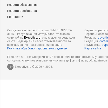
Новости образования
Новости Сообщества
HR-новости
Свидетельство о регистрации СМИ Эл NФС 77-
Сервисы, рекрут
38751. Републикация материалов - только со
Сервисы, образ
ссылкой на
Executive.ru
, с разрешения редакции
Реклама:
adverti
сайта. Редакция не несет ответственности за
Редакция:
conten
высказывания пользователей на сайте.
Поддержка:
supp
Политика обработки персональных данных
Карта сайта
Executive.ru – краудсорсинговый проект, 80% текстов созданы участни
оспорить логику повествования, уточнить цифры и факты, обращайтесь 
18+
Executive.ru © 2000 – 2026.