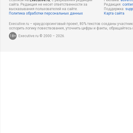
ссылкой на
Executive.ru
, с разрешения редакции
Реклама:
adverti
сайта. Редакция не несет ответственности за
Редакция:
conten
высказывания пользователей на сайте.
Поддержка:
supp
Политика обработки персональных данных
Карта сайта
Executive.ru – краудсорсинговый проект, 80% текстов созданы участни
оспорить логику повествования, уточнить цифры и факты, обращайтесь 
18+
Executive.ru © 2000 – 2026.