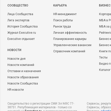
CООБЩЕСТВО
КАРЬЕРА
БИЗНЕС
Лица Сообщества
HR-менеджмент
Корпора
Лига экспертов
Поиск работы
MBA в Р
История Сообщества
Рынок труда
MBA за 
Журнал Executive.ru
Личная эффективность
Рейтинг
Executive отдыхает
Планирование карьеры
Бизнес-
Управленческие вакансии
Бизнес-
НОВОСТИ
Справочник компаний
Книги п
Тесты
Новости дня
Видео п
Новости компаний
Каталог
Отставки и назначения
Новости образования
Новости Сообщества
HR-новости
Свидетельство о регистрации СМИ Эл NФС 77-
Сервисы, рекрут
38751. Републикация материалов - только со
Сервисы, образ