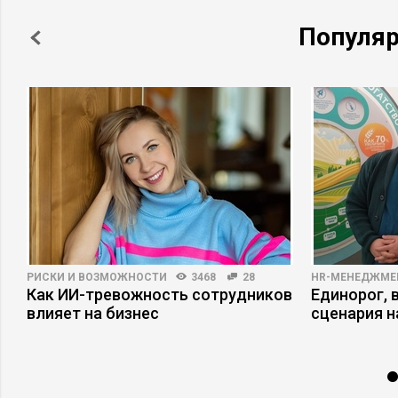
Популя
РИСКИ И ВОЗМОЖНОСТИ
3468
28
HR-МЕНЕДЖМЕ
е
Как ИИ-тревожность сотрудников
Единорог, 
влияет на бизнес
сценария н