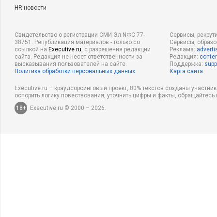
HR-новости
Свидетельство о регистрации СМИ Эл NФС 77-
Сервисы, рекрут
38751. Републикация материалов - только со
Сервисы, образ
ссылкой на
Executive.ru
, с разрешения редакции
Реклама:
adverti
сайта. Редакция не несет ответственности за
Редакция:
conten
высказывания пользователей на сайте.
Поддержка:
supp
Политика обработки персональных данных
Карта сайта
Executive.ru – краудсорсинговый проект, 80% текстов созданы участни
оспорить логику повествования, уточнить цифры и факты, обращайтесь 
18+
Executive.ru © 2000 – 2026.