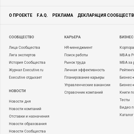
О ПРОЕКТЕ
F.A.Q.
РЕКЛАМА
ДЕКЛАРАЦИЯ СООБЩЕСТВ
CООБЩЕСТВО
КАРЬЕРА
БИЗНЕС
Лица Сообщества
HR-менеджмент
Корпора
Лига экспертов
Поиск работы
MBA в Р
История Сообщества
Рынок труда
MBA за 
Журнал Executive.ru
Личная эффективность
Рейтинг
Executive отдыхает
Планирование карьеры
Бизнес-
Управленческие вакансии
Бизнес-
НОВОСТИ
Справочник компаний
Книги п
Тесты
Новости дня
Видео п
Новости компаний
Каталог
Отставки и назначения
Новости образования
Новости Сообщества