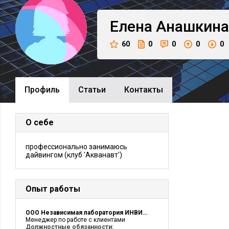
Елена
Анашкина
60
0
0
0
0
Профиль
Cтатьи
Контакты
О себе
профессионально занимаюсь
дайвингом (клуб 'Акванавт')
Опыт работы
ООО Независимая лаборатория ИНВИТРО
Менеджер по работе с клиентами
Должностные обязанности: