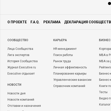
О ПРОЕКТЕ
F.A.Q.
РЕКЛАМА
ДЕКЛАРАЦИЯ СООБЩЕСТВ
CООБЩЕСТВО
КАРЬЕРА
БИЗНЕС
Лица Сообщества
HR-менеджмент
Корпора
Лига экспертов
Поиск работы
MBA в Р
История Сообщества
Рынок труда
MBA за 
Журнал Executive.ru
Личная эффективность
Рейтинг
Executive отдыхает
Планирование карьеры
Бизнес-
Управленческие вакансии
Бизнес-
НОВОСТИ
Справочник компаний
Книги п
Тесты
Новости дня
Видео п
Новости компаний
Каталог
Отставки и назначения