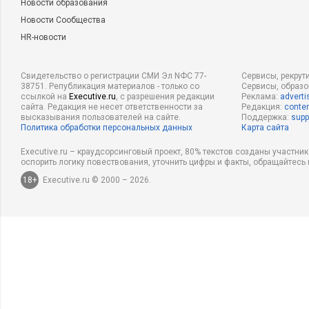
Новости образования
Новости Сообщества
HR-новости
Свидетельство о регистрации СМИ Эл NФС 77-
Сервисы, рекрут
38751. Републикация материалов - только со
Сервисы, образ
ссылкой на
Executive.ru
, с разрешения редакции
Реклама:
adverti
сайта. Редакция не несет ответственности за
Редакция:
conten
высказывания пользователей на сайте.
Поддержка:
supp
Политика обработки персональных данных
Карта сайта
Executive.ru – краудсорсинговый проект, 80% текстов созданы участни
оспорить логику повествования, уточнить цифры и факты, обращайтесь 
18+
Executive.ru © 2000 – 2026.