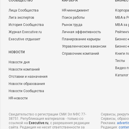
CООБЩЕСТВО
КАРЬЕРА
БИЗНЕС
Лица Сообщества
HR-менеджмент
Корпора
Лига экспертов
Поиск работы
MBA в Р
История Сообщества
Рынок труда
MBA за 
Журнал Executive.ru
Личная эффективность
Рейтинг
Executive отдыхает
Планирование карьеры
Бизнес-
Управленческие вакансии
Бизнес-
НОВОСТИ
Справочник компаний
Книги п
Тесты
Новости дня
Видео п
Новости компаний
Каталог
Отставки и назначения
Новости образования
Новости Сообщества
HR-новости
Свидетельство о регистрации СМИ Эл NФС 77-
Сервисы, рекрут
38751. Републикация материалов - только со
Сервисы, образ
ссылкой на
Executive.ru
, с разрешения редакции
Реклама:
adverti
сайта. Редакция не несет ответственности за
Редакция:
conten