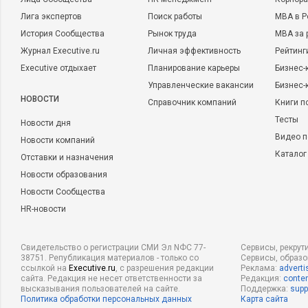
Лига экспертов
Поиск работы
MBA в Р
История Сообщества
Рынок труда
MBA за 
Журнал Executive.ru
Личная эффективность
Рейтинг
Executive отдыхает
Планирование карьеры
Бизнес-
Управленческие вакансии
Бизнес-
НОВОСТИ
Справочник компаний
Книги п
Тесты
Новости дня
Видео п
Новости компаний
Каталог
Отставки и назначения
Новости образования
Новости Сообщества
HR-новости
Свидетельство о регистрации СМИ Эл NФС 77-
Сервисы, рекрут
38751. Републикация материалов - только со
Сервисы, образ
ссылкой на
Executive.ru
, с разрешения редакции
Реклама:
adverti
сайта. Редакция не несет ответственности за
Редакция:
conten
высказывания пользователей на сайте.
Поддержка:
supp
Политика обработки персональных данных
Карта сайта