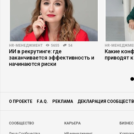
HR-МЕНЕДЖМЕНТ
5655
54
HR-МЕНЕДЖМЕ
ри
ИИ в рекрутинге: где
Какие кон
заканчивается эффективность и
приводят к
начинаются риски
О ПРОЕКТЕ
F.A.Q.
РЕКЛАМА
ДЕКЛАРАЦИЯ СООБЩЕСТВ
CООБЩЕСТВО
КАРЬЕРА
БИЗНЕС
Лица Сообщества
HR-менеджмент
Корпора