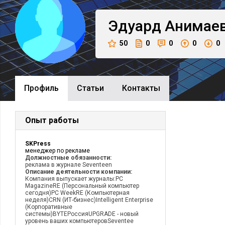
Эдуард
Анимае
50
0
0
0
0
Профиль
Cтатьи
Контакты
Опыт работы
SKPress
менеджер по рекламе
Должностные обязанности:
реклама в журнале Seventeen
Описание деятельности компании:
Компания выпускает журналы:PC
MagazineRE (Персональный компьютер
сегодня)PC WeekRE (Компьютерная
неделя)CRN (ИТ-бизнес)Intelligent Enterprise
(Корпоративные
системы)BYTEРоссияUPGRADE - новый
уровень ваших компьютеровSeventee