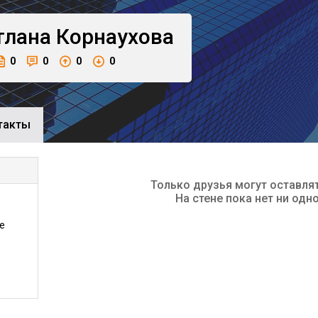
тлана
Корнаухова
0
0
0
0
такты
Только друзья могут оставля
На стене пока нет ни одн
е