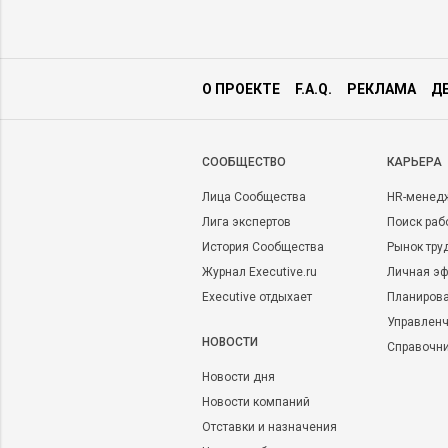
О ПРОЕКТЕ
F.A.Q.
РЕКЛАМА
Д
CООБЩЕСТВО
КАРЬЕРА
Лица Сообщества
HR-менед
Лига экспертов
Поиск раб
История Сообщества
Рынок тру
Журнал Executive.ru
Личная эф
Executive отдыхает
Планирова
Управленч
НОВОСТИ
Справочн
Новости дня
Новости компаний
Отставки и назначения