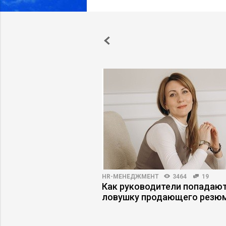
АРЬЕРЫ
4694
8
HR-МЕНЕДЖМЕНТ
3464
19
уководителя: как
Как руководители попадают
ышение и не
ловушку продающего резю
 этом