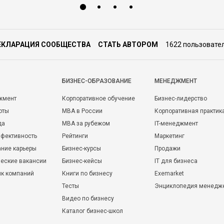
ЕКЛАРАЦИЯ СООБЩЕСТВА
СТАТЬ АВТОРОМ
1622 пользовате
БИЗНЕС-ОБРАЗОВАНИЕ
МЕНЕДЖМЕНТ
жмент
Корпоративное обучение
Бизнес-лидерство
оты
MBA в России
Корпоративная практик
да
MBA за рубежом
IT-менеджмент
фективность
Рейтинги
Маркетинг
ние карьеры
Бизнес-курсы
Продажи
еские вакансии
Бизнес-кейсы
IT для бизнеса
ик компаний
Книги по бизнесу
Exemarket
Тесты
Энциклопедия менедж
Видео по бизнесу
Каталог бизнес-школ