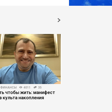
 ФИНАНСЫ
4011
35
HR-МЕНЕДЖМЕНТ
4557
ть чтобы жить: манифест
Блокировка Telegram
в культа накопления
перестроить коммун
компании