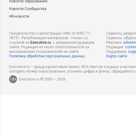
Новости образования
Новости Сообщества
HR-новости
Свидетельство о регистрации СМИ Эл NФС 77-
Сервисы, рекрут
38751. Републикация материалов - только со
Сервисы, образ
ссылкой на
Executive.ru
, с разрешения редакции
Реклама:
adverti
сайта. Редакция не несет ответственности за
Редакция:
conten
высказывания пользователей на сайте.
Поддержка:
supp
Политика обработки персональных данных
Карта сайта
Executive.ru – краудсорсинговый проект, 80% текстов созданы участни
оспорить логику повествования, уточнить цифры и факты, обращайтесь 
18+
Executive.ru © 2000 – 2026.