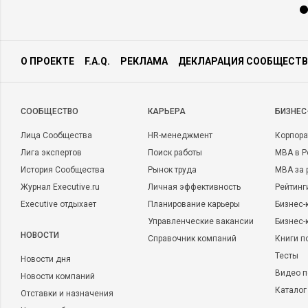
О ПРОЕКТЕ
F.A.Q.
РЕКЛАМА
ДЕКЛАРАЦИЯ СООБЩЕСТВ
CООБЩЕСТВО
КАРЬЕРА
БИЗНЕС
Лица Сообщества
HR-менеджмент
Корпора
Лига экспертов
Поиск работы
MBA в Р
История Сообщества
Рынок труда
MBA за 
Журнал Executive.ru
Личная эффективность
Рейтинг
Executive отдыхает
Планирование карьеры
Бизнес-
Управленческие вакансии
Бизнес-
НОВОСТИ
Справочник компаний
Книги п
Тесты
Новости дня
Видео п
Новости компаний
Каталог
Отставки и назначения