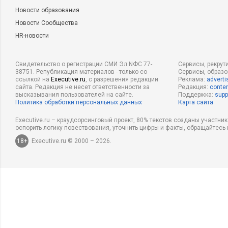
Новости образования
Новости Сообщества
HR-новости
Свидетельство о регистрации СМИ Эл NФС 77-
Сервисы, рекрут
38751. Републикация материалов - только со
Сервисы, образ
ссылкой на
Executive.ru
, с разрешения редакции
Реклама:
adverti
сайта. Редакция не несет ответственности за
Редакция:
conten
высказывания пользователей на сайте.
Поддержка:
supp
Политика обработки персональных данных
Карта сайта
Executive.ru – краудсорсинговый проект, 80% текстов созданы участни
оспорить логику повествования, уточнить цифры и факты, обращайтесь 
18+
Executive.ru © 2000 – 2026.