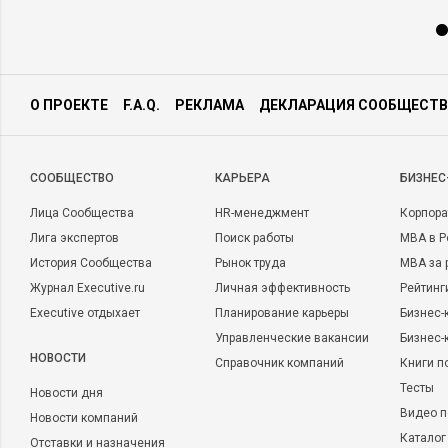
О ПРОЕКТЕ
F.A.Q.
РЕКЛАМА
ДЕКЛАРАЦИЯ СООБЩЕСТВ
CООБЩЕСТВО
КАРЬЕРА
БИЗНЕС
Лица Сообщества
HR-менеджмент
Корпора
Лига экспертов
Поиск работы
MBA в Р
История Сообщества
Рынок труда
MBA за 
Журнал Executive.ru
Личная эффективность
Рейтинг
Executive отдыхает
Планирование карьеры
Бизнес-
Управленческие вакансии
Бизнес-
НОВОСТИ
Справочник компаний
Книги п
Тесты
Новости дня
Видео п
Новости компаний
Каталог
Отставки и назначения