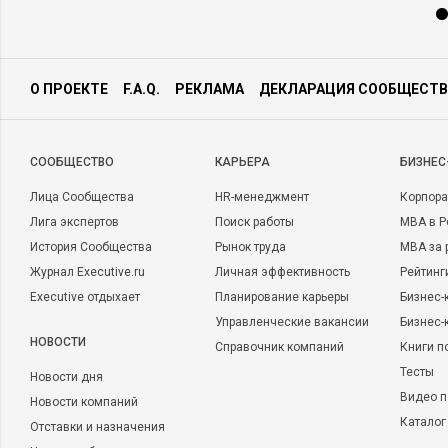
О ПРОЕКТЕ
F.A.Q.
РЕКЛАМА
ДЕКЛАРАЦИЯ СООБЩЕСТВ
CООБЩЕСТВО
КАРЬЕРА
БИЗНЕС
Лица Сообщества
HR-менеджмент
Корпора
Лига экспертов
Поиск работы
MBA в Р
История Сообщества
Рынок труда
MBA за 
Журнал Executive.ru
Личная эффективность
Рейтинг
Executive отдыхает
Планирование карьеры
Бизнес-
Управленческие вакансии
Бизнес-
НОВОСТИ
Справочник компаний
Книги п
Тесты
Новости дня
Видео п
Новости компаний
Каталог
Отставки и назначения