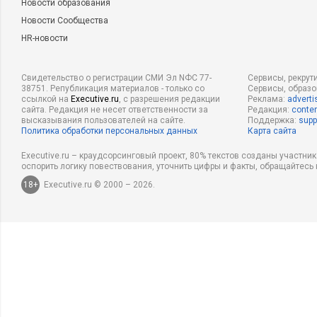
Новости образования
Новости Сообщества
HR-новости
Свидетельство о регистрации СМИ Эл NФС 77-
Сервисы, рекрут
38751. Републикация материалов - только со
Сервисы, образ
ссылкой на
Executive.ru
, с разрешения редакции
Реклама:
adverti
сайта. Редакция не несет ответственности за
Редакция:
conten
высказывания пользователей на сайте.
Поддержка:
supp
Политика обработки персональных данных
Карта сайта
Executive.ru – краудсорсинговый проект, 80% текстов созданы участни
оспорить логику повествования, уточнить цифры и факты, обращайтесь 
18+
Executive.ru © 2000 – 2026.