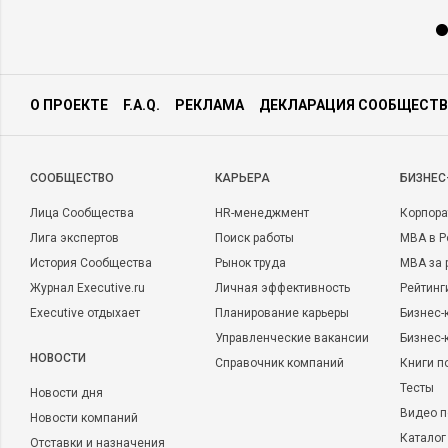
О ПРОЕКТЕ
F.A.Q.
РЕКЛАМА
ДЕКЛАРАЦИЯ СООБЩЕСТВ
CООБЩЕСТВО
КАРЬЕРА
БИЗНЕС
Лица Сообщества
HR-менеджмент
Корпора
Лига экспертов
Поиск работы
MBA в Р
История Сообщества
Рынок труда
MBA за 
Журнал Executive.ru
Личная эффективность
Рейтинг
Executive отдыхает
Планирование карьеры
Бизнес-
Управленческие вакансии
Бизнес-
НОВОСТИ
Справочник компаний
Книги п
Тесты
Новости дня
Видео п
Новости компаний
Каталог
Отставки и назначения