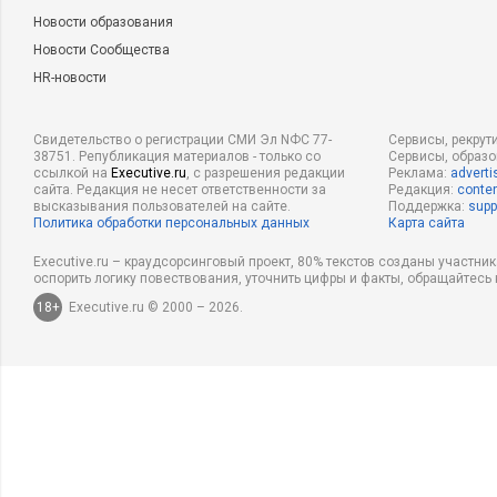
Новости образования
Новости Сообщества
HR-новости
Свидетельство о регистрации СМИ Эл NФС 77-
Сервисы, рекрут
38751. Републикация материалов - только со
Сервисы, образ
ссылкой на
Executive.ru
, с разрешения редакции
Реклама:
adverti
сайта. Редакция не несет ответственности за
Редакция:
conten
высказывания пользователей на сайте.
Поддержка:
supp
Политика обработки персональных данных
Карта сайта
Executive.ru – краудсорсинговый проект, 80% текстов созданы участни
оспорить логику повествования, уточнить цифры и факты, обращайтесь 
18+
Executive.ru © 2000 – 2026.