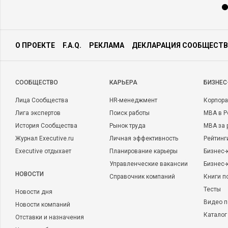
О ПРОЕКТЕ
F.A.Q.
РЕКЛАМА
ДЕКЛАРАЦИЯ СООБЩЕСТВ
CООБЩЕСТВО
КАРЬЕРА
БИЗНЕС
Лица Сообщества
HR-менеджмент
Корпора
Лига экспертов
Поиск работы
MBA в Р
История Сообщества
Рынок труда
MBA за 
Журнал Executive.ru
Личная эффективность
Рейтинг
Executive отдыхает
Планирование карьеры
Бизнес-
Управленческие вакансии
Бизнес-
НОВОСТИ
Справочник компаний
Книги п
Тесты
Новости дня
Видео п
Новости компаний
Каталог
Отставки и назначения