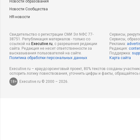
Новости образования
Новости Сообщества
HR-новости
Свидетельство о регистрации СМИ Эл NФС 77-
Сервисы, рекрут
38751. Републикация материалов - только со
Сервисы, образ
ссылкой на
Executive.ru
, с разрешения редакции
Реклама:
adverti
сайта. Редакция не несет ответственности за
Редакция:
conten
высказывания пользователей на сайте.
Поддержка:
supp
Политика обработки персональных данных
Карта сайта
Executive.ru – краудсорсинговый проект, 80% текстов созданы участни
оспорить логику повествования, уточнить цифры и факты, обращайтесь 
18+
Executive.ru © 2000 – 2026.