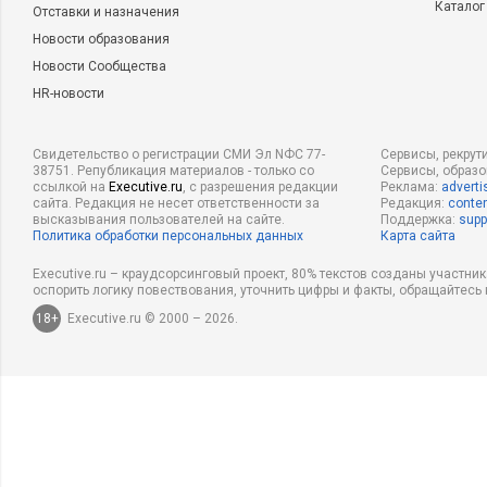
Каталог
Отставки и назначения
Новости образования
Новости Сообщества
HR-новости
Свидетельство о регистрации СМИ Эл NФС 77-
Сервисы, рекрут
38751. Републикация материалов - только со
Сервисы, образ
ссылкой на
Executive.ru
, с разрешения редакции
Реклама:
adverti
сайта. Редакция не несет ответственности за
Редакция:
conten
высказывания пользователей на сайте.
Поддержка:
supp
Политика обработки персональных данных
Карта сайта
Executive.ru – краудсорсинговый проект, 80% текстов созданы участни
оспорить логику повествования, уточнить цифры и факты, обращайтесь 
18+
Executive.ru © 2000 – 2026.