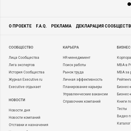
О ПРОЕКТЕ
F.A.Q.
РЕКЛАМА
ДЕКЛАРАЦИЯ СООБЩЕСТВ
CООБЩЕСТВО
КАРЬЕРА
БИЗНЕС
Лица Сообщества
HR-менеджмент
Корпора
Лига экспертов
Поиск работы
MBA в Р
История Сообщества
Рынок труда
MBA за 
Журнал Executive.ru
Личная эффективность
Рейтинг
Executive отдыхает
Планирование карьеры
Бизнес-
Управленческие вакансии
Бизнес-
НОВОСТИ
Справочник компаний
Книги п
Тесты
Новости дня
Видео п
Новости компаний
Каталог
Отставки и назначения