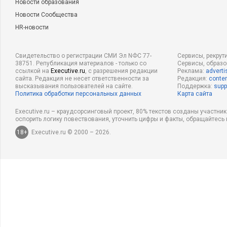
Новости образования
Новости Сообщества
HR-новости
Свидетельство о регистрации СМИ Эл NФС 77-
Сервисы, рекрут
38751. Републикация материалов - только со
Сервисы, образ
ссылкой на
Executive.ru
, с разрешения редакции
Реклама:
adverti
сайта. Редакция не несет ответственности за
Редакция:
conten
высказывания пользователей на сайте.
Поддержка:
supp
Политика обработки персональных данных
Карта сайта
Executive.ru – краудсорсинговый проект, 80% текстов созданы участни
оспорить логику повествования, уточнить цифры и факты, обращайтесь 
18+
Executive.ru © 2000 – 2026.