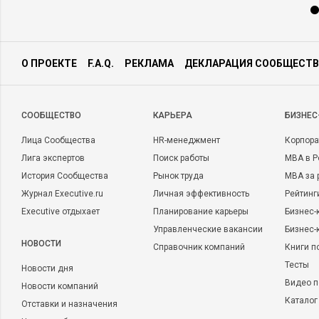
О ПРОЕКТЕ
F.A.Q.
РЕКЛАМА
ДЕКЛАРАЦИЯ СООБЩЕСТВ
CООБЩЕСТВО
КАРЬЕРА
БИЗНЕС
Лица Сообщества
HR-менеджмент
Корпора
Лига экспертов
Поиск работы
MBA в Р
История Сообщества
Рынок труда
MBA за 
Журнал Executive.ru
Личная эффективность
Рейтинг
Executive отдыхает
Планирование карьеры
Бизнес-
Управленческие вакансии
Бизнес-
НОВОСТИ
Справочник компаний
Книги п
Тесты
Новости дня
Видео п
Новости компаний
Каталог
Отставки и назначения