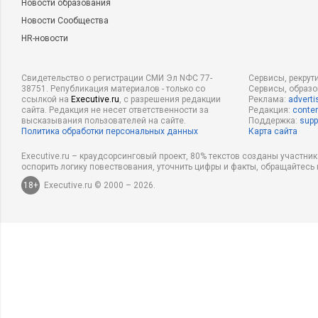
Новости образования
Новости Сообщества
HR-новости
Свидетельство о регистрации СМИ Эл NФС 77-
Сервисы, рекрут
38751. Републикация материалов - только со
Сервисы, образ
ссылкой на
Executive.ru
, с разрешения редакции
Реклама:
adverti
сайта. Редакция не несет ответственности за
Редакция:
conten
высказывания пользователей на сайте.
Поддержка:
supp
Политика обработки персональных данных
Карта сайта
Executive.ru – краудсорсинговый проект, 80% текстов созданы участни
оспорить логику повествования, уточнить цифры и факты, обращайтесь 
18+
Executive.ru © 2000 – 2026.