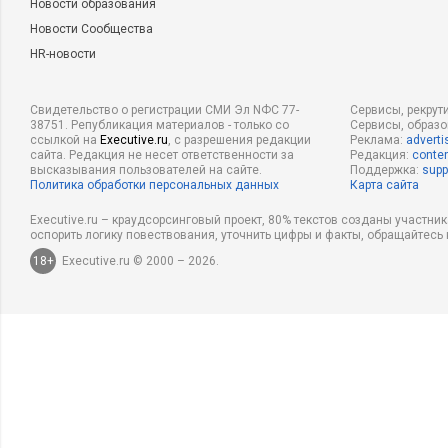
Новости образования
Новости Сообщества
HR-новости
Свидетельство о регистрации СМИ Эл NФС 77-
Сервисы, рекрут
38751. Републикация материалов - только со
Сервисы, образ
ссылкой на
Executive.ru
, с разрешения редакции
Реклама:
adverti
сайта. Редакция не несет ответственности за
Редакция:
conten
высказывания пользователей на сайте.
Поддержка:
supp
Политика обработки персональных данных
Карта сайта
Executive.ru – краудсорсинговый проект, 80% текстов созданы участни
оспорить логику повествования, уточнить цифры и факты, обращайтесь 
18+
Executive.ru © 2000 – 2026.