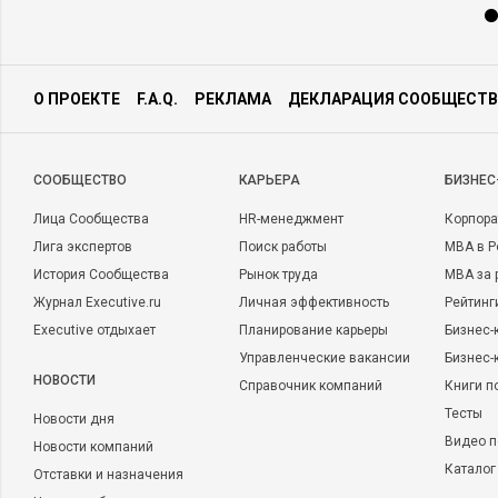
О ПРОЕКТЕ
F.A.Q.
РЕКЛАМА
ДЕКЛАРАЦИЯ СООБЩЕСТВ
CООБЩЕСТВО
КАРЬЕРА
БИЗНЕС
Лица Сообщества
HR-менеджмент
Корпора
Лига экспертов
Поиск работы
MBA в Р
История Сообщества
Рынок труда
MBA за 
Журнал Executive.ru
Личная эффективность
Рейтинг
Executive отдыхает
Планирование карьеры
Бизнес-
Управленческие вакансии
Бизнес-
НОВОСТИ
Справочник компаний
Книги п
Тесты
Новости дня
Видео п
Новости компаний
Каталог
Отставки и назначения