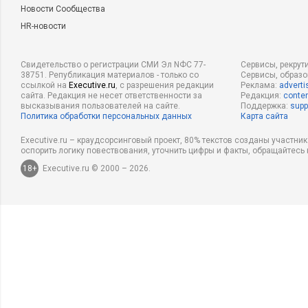
Новости Сообщества
HR-новости
Свидетельство о регистрации СМИ Эл NФС 77-
Сервисы, рекрут
38751. Републикация материалов - только со
Сервисы, образ
ссылкой на
Executive.ru
, с разрешения редакции
Реклама:
adverti
сайта. Редакция не несет ответственности за
Редакция:
conten
высказывания пользователей на сайте.
Поддержка:
supp
Политика обработки персональных данных
Карта сайта
Executive.ru – краудсорсинговый проект, 80% текстов созданы участни
оспорить логику повествования, уточнить цифры и факты, обращайтесь 
18+
Executive.ru © 2000 – 2026.