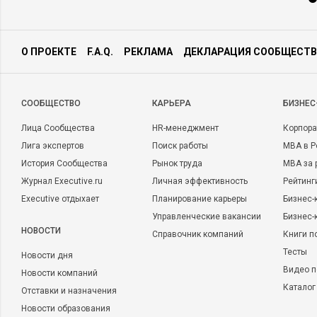
О ПРОЕКТЕ
F.A.Q.
РЕКЛАМА
ДЕКЛАРАЦИЯ СООБЩЕСТВ
CООБЩЕСТВО
КАРЬЕРА
БИЗНЕС
Лица Сообщества
HR-менеджмент
Корпора
Лига экспертов
Поиск работы
MBA в Р
История Сообщества
Рынок труда
MBA за 
Журнал Executive.ru
Личная эффективность
Рейтинг
Executive отдыхает
Планирование карьеры
Бизнес-
Управленческие вакансии
Бизнес-
НОВОСТИ
Справочник компаний
Книги п
Тесты
Новости дня
Видео п
Новости компаний
Каталог
Отставки и назначения
Новости образования