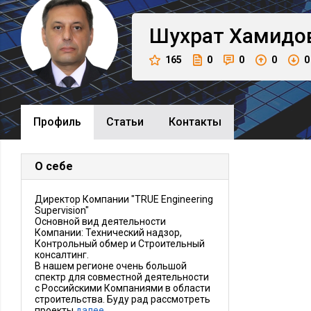
Шухрат
Хамидо
165
0
0
0
0
Профиль
Cтатьи
Контакты
О себе
Директор Компании "TRUE Engineering
Supervision"
Основной вид деятельности
Компании: Технический надзор,
Контрольный обмер и Строительный
консалтинг.
В нашем регионе очень большой
спектр для совместной деятельности
с Российскими Компаниями в области
строительства. Буду рад рассмотреть
проекты
далее…