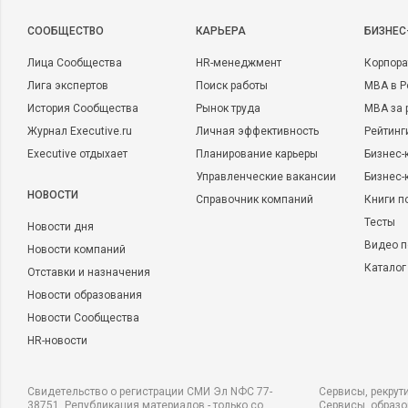
CООБЩЕСТВО
КАРЬЕРА
БИЗНЕС
Лица Сообщества
HR-менеджмент
Корпора
Лига экспертов
Поиск работы
MBA в Р
История Сообщества
Рынок труда
MBA за 
Журнал Executive.ru
Личная эффективность
Рейтинг
Executive отдыхает
Планирование карьеры
Бизнес-
Управленческие вакансии
Бизнес-
НОВОСТИ
Справочник компаний
Книги п
Тесты
Новости дня
Видео п
Новости компаний
Каталог
Отставки и назначения
Новости образования
Новости Сообщества
HR-новости
Свидетельство о регистрации СМИ Эл NФС 77-
Сервисы, рекрут
38751. Републикация материалов - только со
Сервисы, образ