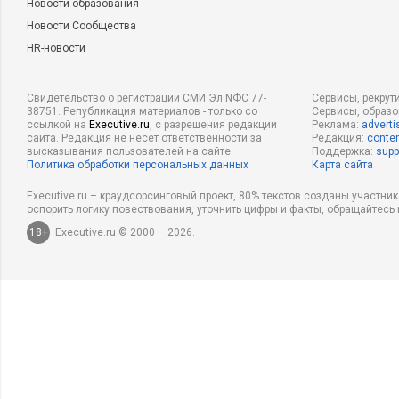
Новости образования
Новости Сообщества
HR-новости
Свидетельство о регистрации СМИ Эл NФС 77-
Сервисы, рекрут
38751. Републикация материалов - только со
Сервисы, образ
ссылкой на
Executive.ru
, с разрешения редакции
Реклама:
adverti
сайта. Редакция не несет ответственности за
Редакция:
conten
высказывания пользователей на сайте.
Поддержка:
supp
Политика обработки персональных данных
Карта сайта
Executive.ru – краудсорсинговый проект, 80% текстов созданы участни
оспорить логику повествования, уточнить цифры и факты, обращайтесь 
18+
Executive.ru © 2000 – 2026.