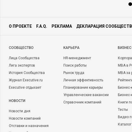
О ПРОЕКТЕ
F.A.Q.
РЕКЛАМА
ДЕКЛАРАЦИЯ СООБЩЕСТВ
CООБЩЕСТВО
КАРЬЕРА
БИЗНЕС
Лица Сообщества
HR-менеджмент
Корпора
Лига экспертов
Поиск работы
MBA в Р
История Сообщества
Рынок труда
MBA за 
Журнал Executive.ru
Личная эффективность
Рейтинг
Executive отдыхает
Планирование карьеры
Бизнес-
Управленческие вакансии
Бизнес-
НОВОСТИ
Справочник компаний
Книги п
Тесты
Новости дня
Видео п
Новости компаний
Каталог
Отставки и назначения