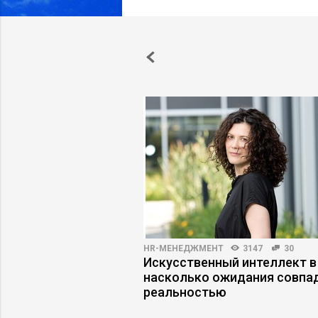
ПРАКТИКА
7048
41
HR-МЕНЕДЖМЕНТ
3147
30
джеру научиться
Искусственный интеллект в
ции
насколько ожидания совпа
реальностью