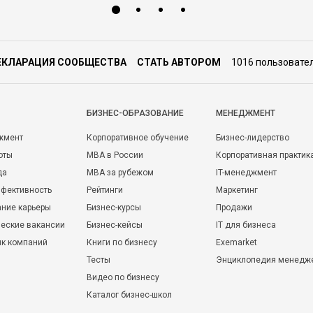
ЕКЛАРАЦИЯ СООБЩЕСТВА
СТАТЬ АВТОРОМ
1016 пользовате
БИЗНЕС-ОБРАЗОВАНИЕ
МЕНЕДЖМЕНТ
жмент
Корпоративное обучение
Бизнес-лидерство
оты
MBA в России
Корпоративная практик
да
MBA за рубежом
IT-менеджмент
фективность
Рейтинги
Маркетинг
ние карьеры
Бизнес-курсы
Продажи
еские вакансии
Бизнес-кейсы
IT для бизнеса
ик компаний
Книги по бизнесу
Exemarket
Тесты
Энциклопедия менедж
Видео по бизнесу
Каталог бизнес-школ