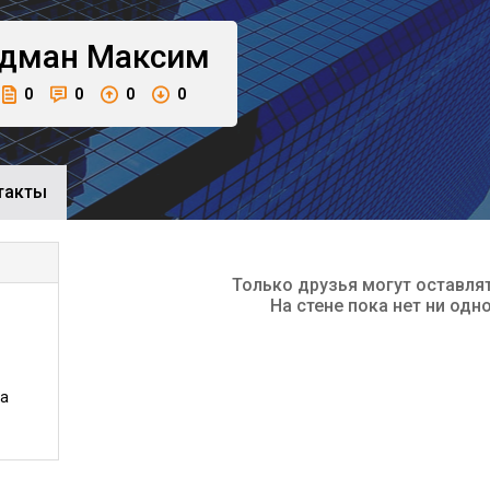
дман
Максим
0
0
0
0
такты
Только друзья могут оставля
На стене пока нет ни одн
та