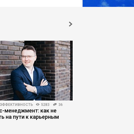
 ЭФФЕКТИВНОСТЬ
5283
36
КОРПОРАТИВНАЯ ПРАКТИКА
с-менеджмент: как не
Почему внедрение E
ть на пути к карьерным
улучшает управляем
м