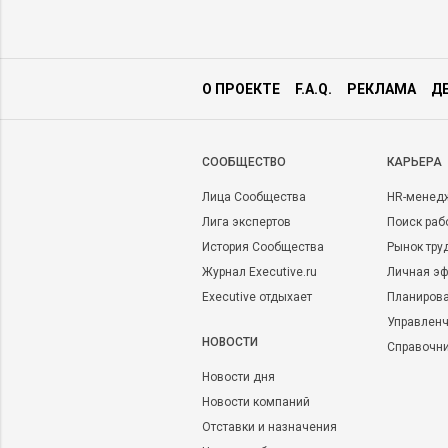
О ПРОЕКТЕ
F.A.Q.
РЕКЛАМА
Д
CООБЩЕСТВО
КАРЬЕРА
Лица Сообщества
HR-менед
Лига экспертов
Поиск раб
История Сообщества
Рынок тру
Журнал Executive.ru
Личная эф
Executive отдыхает
Планирова
Управленч
НОВОСТИ
Справочн
Новости дня
Новости компаний
Отставки и назначения