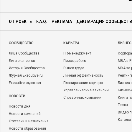
О ПРОЕКТЕ
F.A.Q.
РЕКЛАМА
ДЕКЛАРАЦИЯ СООБЩЕСТВ
CООБЩЕСТВО
КАРЬЕРА
БИЗНЕС
Лица Сообщества
HR-менеджмент
Корпора
Лига экспертов
Поиск работы
MBA в Р
История Сообщества
Рынок труда
MBA за 
Журнал Executive.ru
Личная эффективность
Рейтинг
Executive отдыхает
Планирование карьеры
Бизнес-
Управленческие вакансии
Бизнес-
НОВОСТИ
Справочник компаний
Книги п
Тесты
Новости дня
Видео п
Новости компаний
Каталог
Отставки и назначения
Новости образования