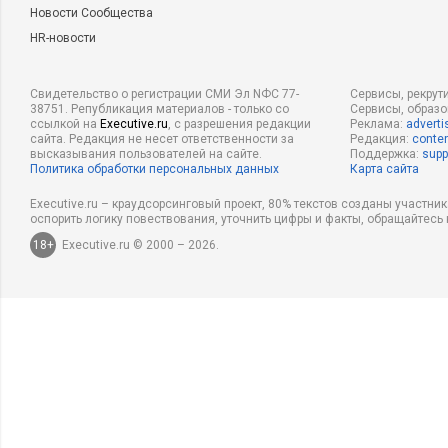
Новости Сообщества
HR-новости
Свидетельство о регистрации СМИ Эл NФС 77-
Сервисы, рекрут
38751. Републикация материалов - только со
Сервисы, образ
ссылкой на
Executive.ru
, с разрешения редакции
Реклама:
adverti
сайта. Редакция не несет ответственности за
Редакция:
conten
высказывания пользователей на сайте.
Поддержка:
supp
Политика обработки персональных данных
Карта сайта
Executive.ru – краудсорсинговый проект, 80% текстов созданы участни
оспорить логику повествования, уточнить цифры и факты, обращайтесь 
18+
Executive.ru © 2000 – 2026.