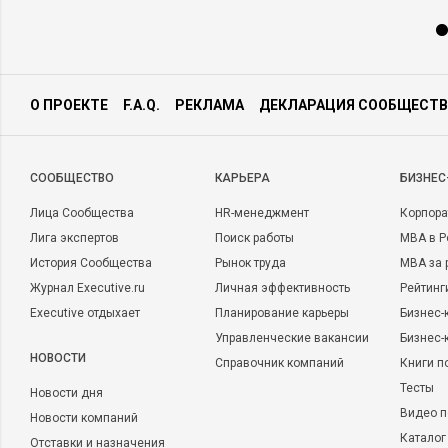
О ПРОЕКТЕ
F.A.Q.
РЕКЛАМА
ДЕКЛАРАЦИЯ СООБЩЕСТВ
CООБЩЕСТВО
КАРЬЕРА
БИЗНЕС
Лица Сообщества
HR-менеджмент
Корпора
Лига экспертов
Поиск работы
MBA в Р
История Сообщества
Рынок труда
MBA за 
Журнал Executive.ru
Личная эффективность
Рейтинг
Executive отдыхает
Планирование карьеры
Бизнес-
Управленческие вакансии
Бизнес-
НОВОСТИ
Справочник компаний
Книги п
Тесты
Новости дня
Видео п
Новости компаний
Каталог
Отставки и назначения