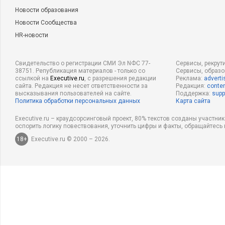
Новости образования
Новости Сообщества
HR-новости
Свидетельство о регистрации СМИ Эл NФС 77-
Сервисы, рекрут
38751. Републикация материалов - только со
Сервисы, образ
ссылкой на
Executive.ru
, с разрешения редакции
Реклама:
adverti
сайта. Редакция не несет ответственности за
Редакция:
conten
высказывания пользователей на сайте.
Поддержка:
supp
Политика обработки персональных данных
Карта сайта
Executive.ru – краудсорсинговый проект, 80% текстов созданы участни
оспорить логику повествования, уточнить цифры и факты, обращайтесь 
18+
Executive.ru © 2000 – 2026.