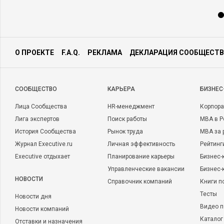
О ПРОЕКТЕ
F.A.Q.
РЕКЛАМА
ДЕКЛАРАЦИЯ СООБЩЕСТВ
CООБЩЕСТВО
КАРЬЕРА
БИЗНЕС
Лица Сообщества
HR-менеджмент
Корпора
Лига экспертов
Поиск работы
MBA в Р
История Сообщества
Рынок труда
MBA за 
Журнал Executive.ru
Личная эффективность
Рейтинг
Executive отдыхает
Планирование карьеры
Бизнес-
Управленческие вакансии
Бизнес-
НОВОСТИ
Справочник компаний
Книги п
Тесты
Новости дня
Видео п
Новости компаний
Каталог
Отставки и назначения