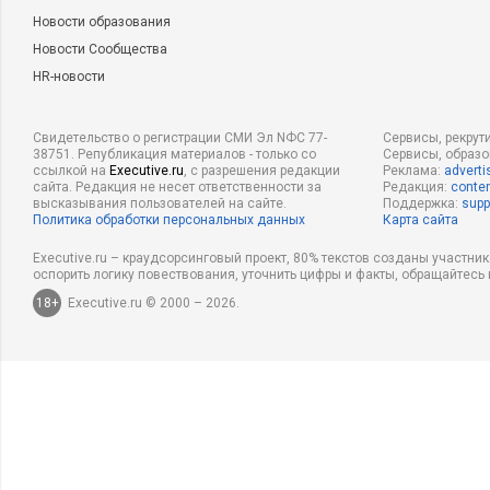
Новости образования
Новости Сообщества
HR-новости
Свидетельство о регистрации СМИ Эл NФС 77-
Сервисы, рекрут
38751. Републикация материалов - только со
Сервисы, образ
ссылкой на
Executive.ru
, с разрешения редакции
Реклама:
adverti
сайта. Редакция не несет ответственности за
Редакция:
conten
высказывания пользователей на сайте.
Поддержка:
supp
Политика обработки персональных данных
Карта сайта
Executive.ru – краудсорсинговый проект, 80% текстов созданы участни
оспорить логику повествования, уточнить цифры и факты, обращайтесь 
18+
Executive.ru © 2000 – 2026.